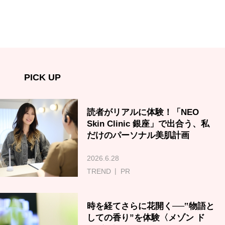
PICK UP
読者がリアルに体験！「NEO
Skin Clinic 銀座」で出合う、私
だけのパーソナル美肌計画
2026.6.28
TREND
PR
時を経てさらに花開く──‟物語と
しての香り”を体験〈メゾン ド