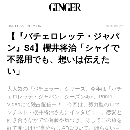
TIMELESS
PERSON
2026.05.22
【『バチェロレッテ・ジャパ
ン』S4】櫻井将治「シャイで
不器用でも、想いは伝えた
い」
大人気の『バチェラー』シリーズ、今年は『バチ
ェロレッテ・ジャパン』シーズン4が、Prime
Videoにて独占配信中！ 今回は、努力型のロマ
ンチスト・櫻井将治さんにインタビュー。恋愛と
向き合うなかでの葛藤や気づき、そしてこの旅を
経て見つけた“自分らしさ”について、飾らない言