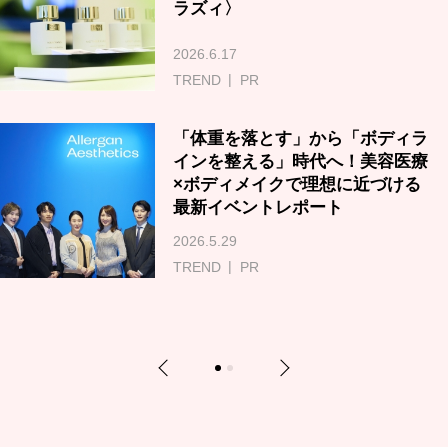
ラズィ〉
2026.6.17
TREND
PR
「体重を落とす」から「ボディラ
インを整える」時代へ！美容医療
×ボディメイクで理想に近づける
最新イベントレポート
2026.5.29
TREND
PR
Previous
Next
1
2