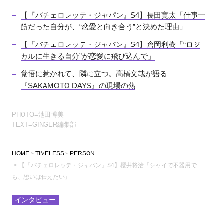
【『バチェロレッテ・ジャパン』S4】長田寛太「仕事一
筋だった自分が、“恋愛と向き合う”と決めた理由」
【『バチェロレッテ・ジャパン』S4】倉岡利樹「“ロジ
カルに生きる自分”が恋愛に飛び込んで」
覚悟に惹かれて、隣に立つ。高橋文哉が語る
『SAKAMOTO DAYS』の現場の熱
PHOTO=池田博美
TEXT=GINGER編集部
HOME
TIMELESS
PERSON
【『バチェロレッテ・ジャパン』S4】櫻井将治「シャイで不器用で
も、想いは伝えたい」
インタビュー