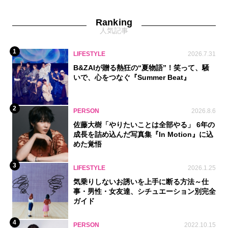
Ranking
人気記事
1
LIFESTYLE
2026.7.31
B&ZAIが贈る熱狂の“夏物語”！笑って、騒
いで、心をつなぐ『Summer Beat』
2
PERSON
2026.8.6
佐藤大樹「やりたいことは全部やる」 6年の
成長を詰め込んだ写真集『In Motion』に込
めた覚悟
3
LIFESTYLE
2026.1.25
気乗りしないお誘いを上手に断る方法～仕
事・男性・女友達、シチュエーション別完全
ガイド
4
PERSON
2022.10.15