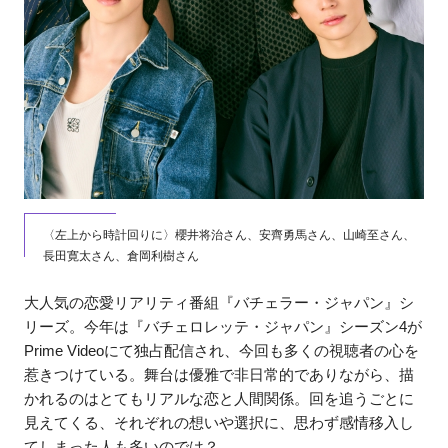
〈左上から時計回りに〉櫻井将治さん、安齊勇馬さん、山崎至さん、
長田寛太さん、倉岡利樹さん
大人気の恋愛リアリティ番組『バチェラー・ジャパン』シ
リーズ。今年は『バチェロレッテ・ジャパン』シーズン4が
Prime Videoにて独占配信され、今回も多くの視聴者の心を
惹きつけている。舞台は優雅で非日常的でありながら、描
かれるのはとてもリアルな恋と人間関係。回を追うごとに
見えてくる、それぞれの想いや選択に、思わず感情移入し
てしまった人も多いのでは？