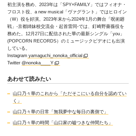
初主演を務め、2023年は「SPY×FAMILY」ではフィオナ・
フロスト役、a new musical「ヴァグラント」ではヒロイン
（W）役を好演。2023年末から2024年1月の舞台「呪術廻
戦」-京都姉妹校交流会・起首雷同-では、釘崎野薔薇役を
務めた。12月27日に配信された華の最新シングル「you」
(POPCORN RECORDS）のミュージックビデオにも出演
している。
Instagram
yamaguchi_nonoka_official
Twitter
@nonoka____Y
あわせて読みたい
山口乃々華のこれから「ただそこにいる自分を認めてい
く」
山口乃々華の日常「無我夢中な毎日の裏側で」
山口乃々華の時間「山口家の嘘つきな仲間たち」