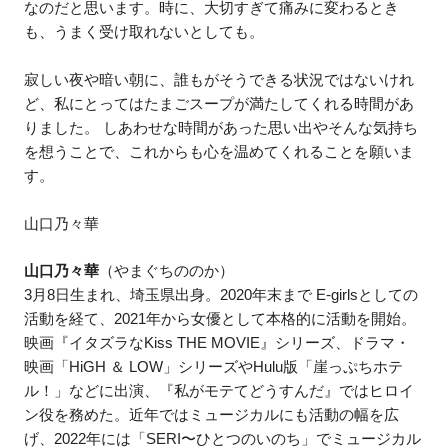
なのだと思います。時に、大切すぎて痛みに変わるとき
も、うまく受け取れないとしても。
寂しい夜や暗い朝に、誰もがそうできる状況ではないけれ
ど、私にとってはたまごスープが満たしてくれる時間があ
りました。 しあわせな時間があった思い出やそんな気持ち
を想うことで、これからも心を温めてくれることを願いま
す。
山口乃々華
山口乃々華
（やまぐちののか）
3月8日生まれ、埼玉県出身。2020年末まで E-girlsとしての
活動を経て、2021年から女優として本格的に活動を開始。
映画『イタズラなKiss THE MOVIE』シリーズ、ドラマ・
映画「HiGH ＆ LOW」シリーズやHulu版「崖っぷちホテ
ル！」などに出演、『私がモテてどうすんだ』ではヒロイ
ン役を務めた。近年ではミュージカルにも活動の幅を広
げ、2022年には「SERI〜ひとつのいのち」でミュージカル