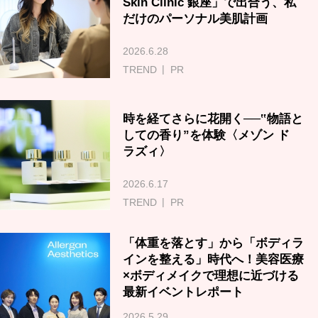
Skin Clinic 銀座」で出合う、私
だけのパーソナル美肌計画
2026.6.28
TREND
PR
時を経てさらに花開く──‟物語と
しての香り”を体験〈メゾン ド
ラズィ〉
2026.6.17
TREND
PR
「体重を落とす」から「ボディラ
インを整える」時代へ！美容医療
×ボディメイクで理想に近づける
最新イベントレポート
2026.5.29