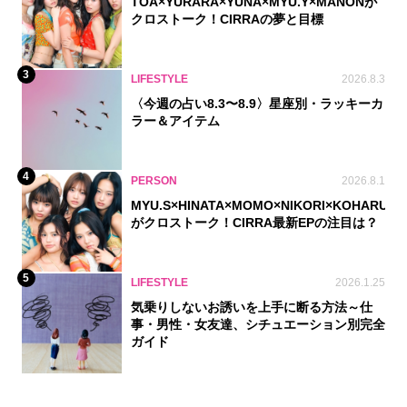
TOA×YURARA×YUNA×MYU.Y×MANONが
クロストーク！CIRRAの夢と目標
3
LIFESTYLE
2026.8.3
〈今週の占い8.3〜8.9〉星座別・ラッキーカ
ラー＆アイテム
4
PERSON
2026.8.1
MYU.S×HINATA×MOMO×NIKORI×KOHARU
がクロストーク！CIRRA最新EPの注目は？
5
LIFESTYLE
2026.1.25
気乗りしないお誘いを上手に断る方法～仕
事・男性・女友達、シチュエーション別完全
ガイド