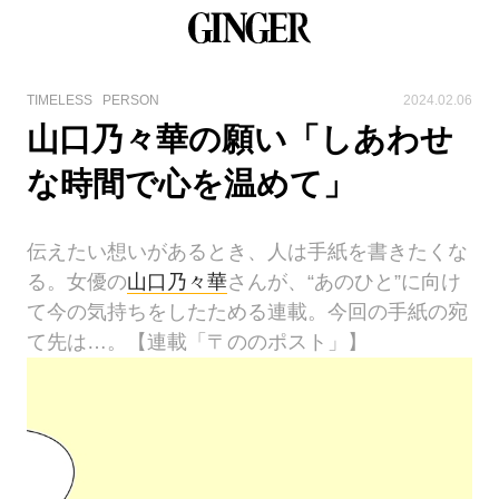
TIMELESS
PERSON
2024.02.06
山口乃々華の願い「しあわせ
な時間で心を温めて」
伝えたい想いがあるとき、人は手紙を書きたくな
る。女優の
山口乃々華
さんが、“あのひと”に向け
て今の気持ちをしたためる連載。今回の手紙の宛
て先は…。【連載「〒ののポスト」】