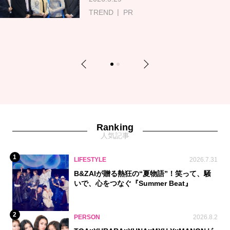
TREND
PR
Previous
Next
1
2
Ranking
人気記事
1
LIFESTYLE
2026.7.31
B&ZAIが贈る熱狂の“夏物語”！笑って、騒
いで、心をつなぐ『Summer Beat』
2
PERSON
2026.8.2