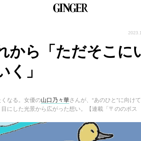
2023.
れから「ただそこに
いく」
たくなる。女優の
山口乃々華
さんが、“あのひと”に向けて
と目にした光景から広がった想い。【連載「〒ののポス