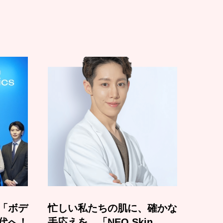
「ボデ
忙しい私たちの肌に、確かな
代へ！
手応えを。「NEO Skin