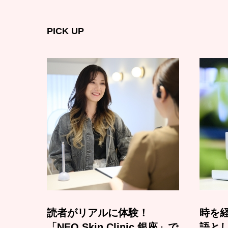
PICK UP
読者がリアルに体験！
時を経
「NEO Skin Clinic 銀座」で
語と