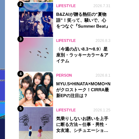
2
LIFESTYLE
2026.7.31
B&ZAIが贈る熱狂の“夏物
語”！笑って、騒いで、心
をつなぐ『Summer Beat』
3
LIFESTYLE
2026.8.3
〈今週の占い8.3〜8.9〉星
座別・ラッキーカラー＆ア
イテム
4
PERSON
2026.8.1
MYU.S×HINATA×MOMO×NIKORI×KOHA
がクロストーク！CIRRA最
新EPの注目は？
5
LIFESTYLE
2026.1.25
気乗りしないお誘いを上手
に断る方法～仕事・男性・
女友達、シチュエーション
別完全ガイド