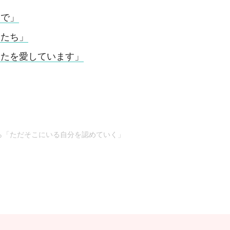
側で」
間たち」
なたを愛しています」
ら「ただそこにいる自分を認めていく」