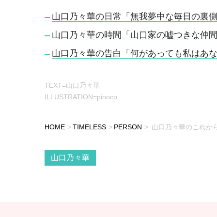
山口乃々華の日常「無我夢中な毎日の裏
山口乃々華の時間「山口家の嘘つきな仲
山口乃々華の告白「何があっても私はあ
TEXT=山口乃々華
ILLUSTRATION=pinoco
HOME
TIMELESS
PERSON
山口乃々華のこれか
山口乃々華