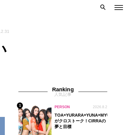
12.31
い
Ranking
人気記事
1
PERSON
2026.8.2
TOA×YURARA×YUNA×MYU.Y×MANON
がクロストーク！CIRRAの
夢と目標