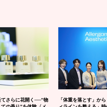
てさらに花開く──‟物
「体重を落とす」から
しての香り”を体験〈メ
ィラインを整える」時