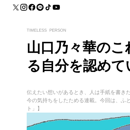
TIMELESS
PERSON
山口乃々華のこ
る自分を認めて
伝えたい想いがあるとき、人は手紙を書き
今の気持ちをしたためる連載。今回は、ふ
ト」】