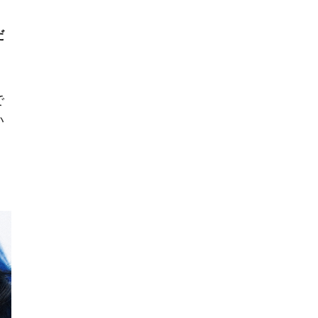
だ
で
い