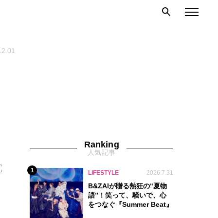
12.01
Ranking
人気記事
。
冗
1
LIFESTYLE
2026.7.31
B&ZAIが贈る熱狂の“夏物
語”！笑って、騒いで、心
をつなぐ『Summer Beat』