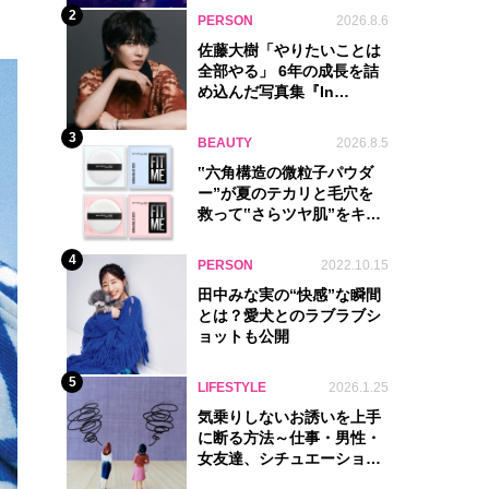
2
PERSON
2026.8.6
佐藤大樹「やりたいことは
全部やる」 6年の成長を詰
め込んだ写真集『In
Motion』に込めた覚悟
3
BEAUTY
2026.8.5
‟六角構造の微粒子パウダ
ー”が夏のテカリと毛穴を
救って‟さらツヤ肌”をキー
プ
4
PERSON
2022.10.15
田中みな実の“快感”な瞬間
とは？愛犬とのラブラブシ
ョットも公開
5
LIFESTYLE
2026.1.25
気乗りしないお誘いを上手
に断る方法～仕事・男性・
女友達、シチュエーション
別完全ガイド