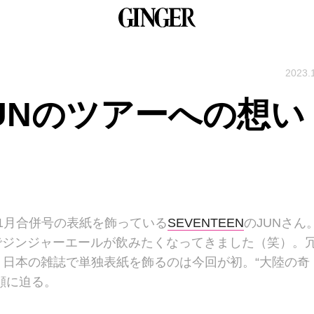
2023.
 JUNのツアーへの想い
24年1月合併号の表紙を飾っている
SEVENTEEN
のJUNさん
のでジンジャーエールが飲みたくなってきました（笑）。
日本の雑誌で単独表紙を飾るのは今回が初。“大陸の奇
顔に迫る。