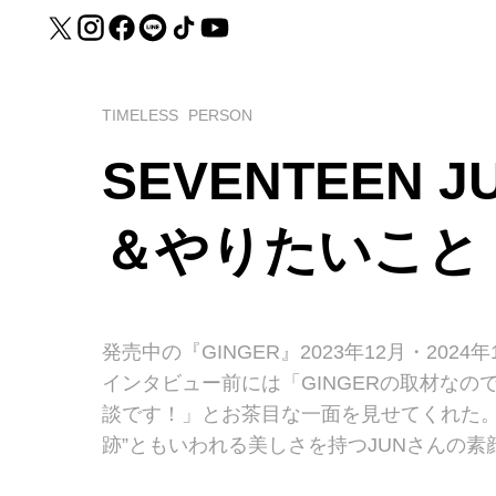
TIMELESS
PERSON
SEVENTEEN
＆やりたいこと
発売中の『GINGER』2023年12月・20
インタビュー前には「GINGERの取材な
談です！」とお茶目な一面を見せてくれた。
跡”ともいわれる美しさを持つJUNさんの素