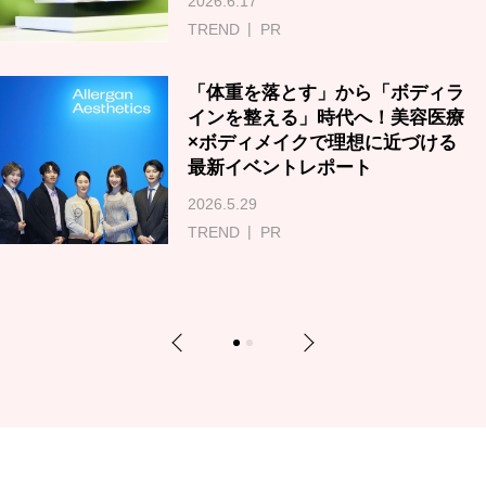
2026.6.17
TREND
PR
「体重を落とす」から「ボディラ
インを整える」時代へ！美容医療
×ボディメイクで理想に近づける
最新イベントレポート
2026.5.29
TREND
PR
Previous
Next
1
2