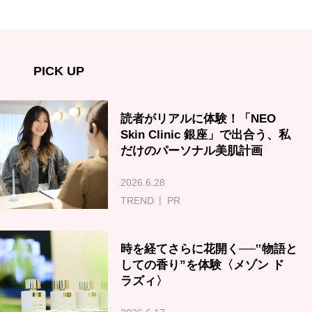
PICK UP
読者がリアルに体験！「NEO
Skin Clinic 銀座」で出合う、私
だけのパーソナル美肌計画
2026.6.28
TREND
PR
時を経てさらに花開く──‟物語と
しての香り”を体験〈メゾン ド
ラズィ〉