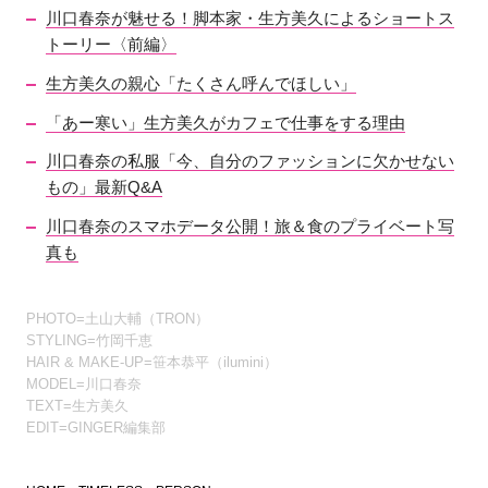
川口春奈が魅せる！脚本家・生方美久によるショートス
トーリー〈前編〉
生方美久の親心「たくさん呼んでほしい」
「あー寒い」生方美久がカフェで仕事をする理由
川口春奈の私服「今、自分のファッションに欠かせない
もの」最新Q&A
川口春奈のスマホデータ公開！旅＆食のプライベート写
真も
PHOTO=土山大輔（TRON）
STYLING=竹岡千恵
HAIR & MAKE-UP=笹本恭平（ilumini）
MODEL=川口春奈
TEXT=生方美久
EDIT=GINGER編集部