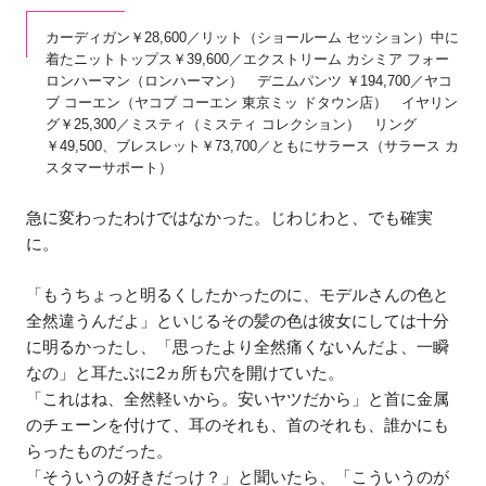
カーディガン￥28,600／リット（ショールーム セッション）中に
着たニットトップス￥39,600／エクストリーム カシミア フォー
ロンハーマン（ロンハーマン） デニムパンツ ￥194,700／ヤコ
ブ コーエン（ヤコブ コーエン 東京ミッ ドタウン店） イヤリン
グ￥25,300／ミスティ（ミスティ コレクション） リング
￥49,500、ブレスレット￥73,700／ともにサラース（サラース カ
スタマーサポート）
急に変わったわけではなかった。じわじわと、でも確実
に。
「もうちょっと明るくしたかったのに、モデルさんの色と
全然違うんだよ」といじるその髪の色は彼女にしては十分
に明るかったし、「思ったより全然痛くないんだよ、一瞬
なの」と耳たぶに2ヵ所も穴を開けていた。
「これはね、全然軽いから。安いヤツだから」と首に金属
のチェーンを付けて、耳のそれも、首のそれも、誰かにも
らったものだった。
「そういうの好きだっけ？」と聞いたら、「こういうのが