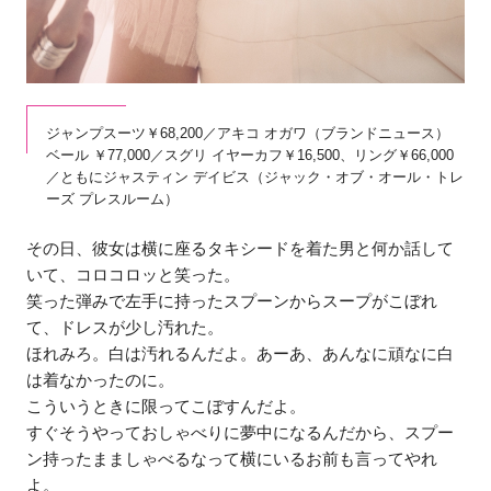
ジャンプスーツ￥68,200／アキコ オガワ（ブランドニュース）
ベール ￥77,000／スグリ イヤーカフ￥16,500、リング￥66,000
／ともにジャスティン デイビス（ジャック・オブ・オール・トレ
ーズ プレスルーム）
その日、彼女は横に座るタキシードを着た男と何か話して
いて、コロコロッと笑った。
笑った弾みで左手に持ったスプーンからスープがこぼれ
て、ドレスが少し汚れた。
ほれみろ。白は汚れるんだよ。あーあ、あんなに頑なに白
は着なかったのに。
こういうときに限ってこぼすんだよ。
すぐそうやっておしゃべりに夢中になるんだから、スプー
ン持ったまましゃべるなって横にいるお前も言ってやれ
よ。