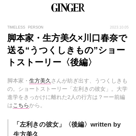
TIMELESS
PERSON
2023.10.05
脚本家・生方美久×川口春奈で
送る“うつくしきもの”ショー
トストーリー〈後編〉
脚本家・
生方美久
さんが紡ぎ出す、うつくしきも
の。ショートストーリー「左利きの彼女」。大学
進学をきっかけに離れた2人の行方は？ーー前編
は
こちら
から。
「左利きの彼女」〈後編〉written by
生方美久