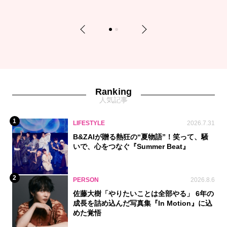
Previous
Next
1
2
Ranking
人気記事
1
LIFESTYLE
2026.7.31
B&ZAIが贈る熱狂の“夏物語”！笑って、騒
いで、心をつなぐ『Summer Beat』
2
PERSON
2026.8.6
佐藤大樹「やりたいことは全部やる」 6年の
成長を詰め込んだ写真集『In Motion』に込
めた覚悟