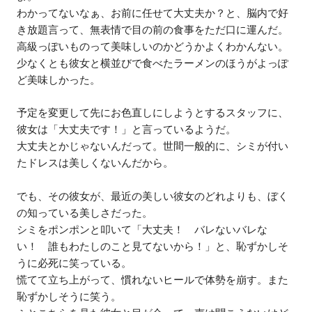
わかってないなぁ、お前に任せて大丈夫か？と、脳内で好
き放題言って、無表情で目の前の食事をただ口に運んだ。
高級っぽいものって美味しいのかどうかよくわかんない。
少なくとも彼女と横並びで食べたラーメンのほうがよっぽ
ど美味しかった。
予定を変更して先にお色直しにしようとするスタッフに、
彼女は「大丈夫です！」と言っているようだ。
大丈夫とかじゃないんだって。世間一般的に、シミが付い
たドレスは美しくないんだから。
でも、その彼女が、最近の美しい彼女のどれよりも、ぼく
の知っている美しさだった。
シミをポンポンと叩いて「大丈夫！ バレないバレな
い！ 誰もわたしのこと見てないから！」と、恥ずかしそ
うに必死に笑っている。
慌てて立ち上がって、慣れないヒールで体勢を崩す。また
恥ずかしそうに笑う。