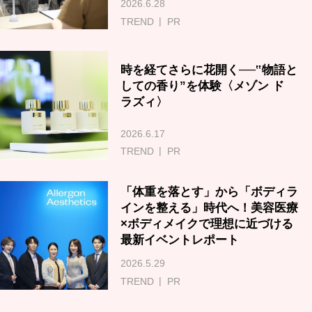
2026.6.28
TREND
PR
時を経てさらに花開く──‟物語と
しての香り”を体験〈メゾン ド
ラズィ〉
2026.6.17
TREND
PR
「体重を落とす」から「ボディラ
インを整える」時代へ！美容医療
×ボディメイクで理想に近づける
最新イベントレポート
2026.5.29
TREND
PR