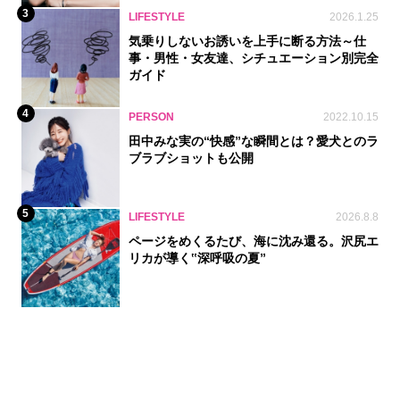
3
LIFESTYLE
2026.1.25
気乗りしないお誘いを上手に断る方法～仕
事・男性・女友達、シチュエーション別完全
ガイド
4
PERSON
2022.10.15
田中みな実の“快感”な瞬間とは？愛犬とのラ
ブラブショットも公開
5
LIFESTYLE
2026.8.8
ページをめくるたび、海に沈み還る。沢尻エ
リカが導く‟深呼吸の夏”