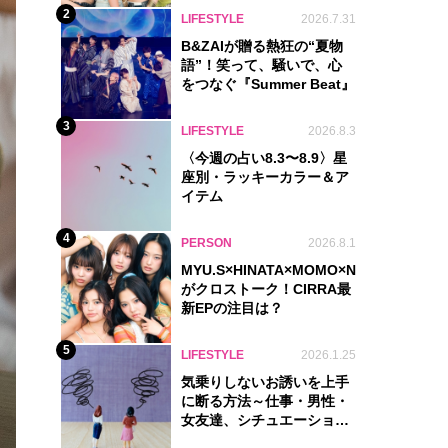
2
LIFESTYLE
2026.7.31
B&ZAIが贈る熱狂の“夏物
語”！笑って、騒いで、心
をつなぐ『Summer Beat』
3
LIFESTYLE
2026.8.3
〈今週の占い8.3〜8.9〉星
座別・ラッキーカラー＆ア
イテム
4
PERSON
2026.8.1
MYU.S×HINATA×MOMO×NIKORI×KOHA
がクロストーク！CIRRA最
新EPの注目は？
5
LIFESTYLE
2026.1.25
気乗りしないお誘いを上手
に断る方法～仕事・男性・
女友達、シチュエーション
別完全ガイド