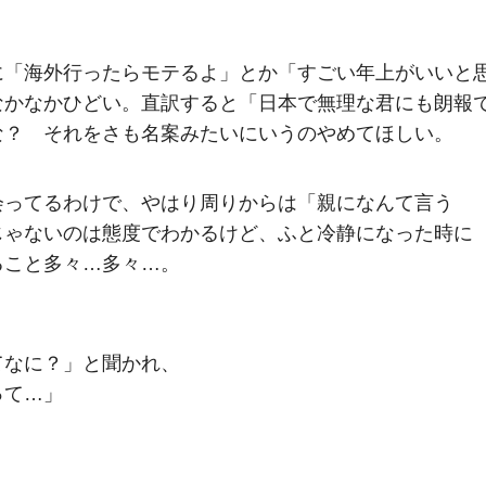
に「海外行ったらモテるよ」とか「すごい年上がいいと
なかなかひどい。直訳すると「日本で無理な君にも朗報
な？ それをさも名案みたいにいうのやめてほしい。
会ってるわけで、やはり周りからは「親になんて言う
じゃないのは態度でわかるけど、ふと冷静になった時に
ること多々…多々…。
てなに？」と聞かれ、
って…」