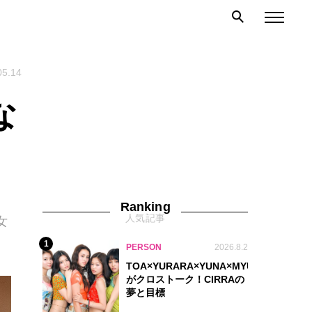
05.14
な
Ranking
人気記事
女
1
PERSON
2026.8.2
TOA×YURARA×YUNA×MYU.Y×MANON
がクロストーク！CIRRAの
夢と目標