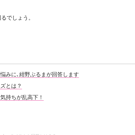
困るでしょう。
う悩みに､紺野ぶるまが回答します
ーズとは？
」気持ちが乱高下！