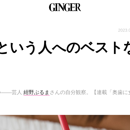
2023.
｣という人へのベスト
い――芸人
紺野ぶるま
さんの自分観察。【連載「奥歯に