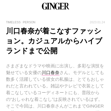
TIMELESS
PERSON
2023.01.24
川口春奈が着こなすファッシ
ョン。カジュアルからハイブ
ランドまで公開
さまざまなドラマや映画に出演し、多彩な演技を
魅せている女優の
川口春奈
さん。モデルとしても
数多く活躍している彼女の私服は、とてもおしゃ
れだと言われている。雑誌やテレビで衣装として
着こなしているコーディネートにも、普段から
の“おしゃれな着こなし”は反映されているはず。
そこで今回は、川口春奈さんがこれまでGINGER