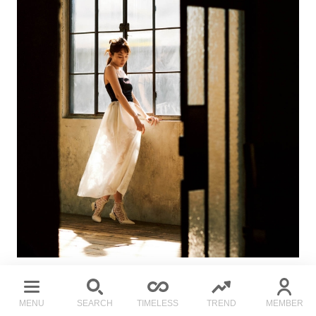
画像引用元／2021年3月28日公開『〈スタイリスト長澤実香のモ
ードの解釈〉エンポリオ アルマーニ×川口春奈』
MENU
SEARCH
TIMELESS
TREND
MEMBER