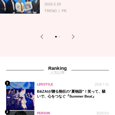
2026.5.29
TREND
PR
Previous
Next
1
2
Ranking
人気記事
1
LIFESTYLE
2026.7.31
B&ZAIが贈る熱狂の“夏物語”！笑って、騒
いで、心をつなぐ『Summer Beat』
2
PERSON
2026.8.6