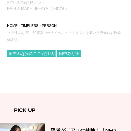
STYLING=西野メンコ
HAIR & MAKE-UP=AYA（TRIVAL）
HOME
TIMELESS
PERSON
田中みな実、35歳夏の一大イベント？！タフさを磨いた親知らず抜歯
体験記
田中みな実のここだけ話
田中みな実
PICK UP
読者がリアルに体験！「NEO