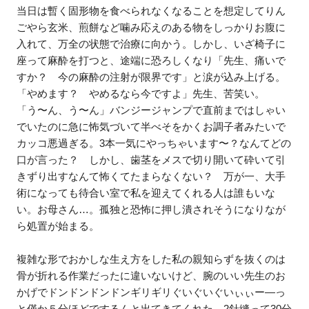
当日は暫く固形物を食べられなくなることを想定してりん
ごやら玄米、煎餅など噛み応えのある物をしっかりお腹に
入れて、万全の状態で治療に向かう。しかし、いざ椅子に
座って麻酔を打つと、途端に恐ろしくなり「先生、痛いで
すか？ 今の麻酔の注射が限界です」と涙が込み上げる。
「やめます？ やめるなら今ですよ」先生、苦笑い。
「う〜ん、う〜ん」バンジージャンプで直前まではしゃい
でいたのに急に怖気づいて半べそをかくお調子者みたいで
カッコ悪過ぎる。3本一気にやっちゃいます〜？なんてどの
口が言った？ しかし、歯茎をメスで切り開いて砕いて引
きずり出すなんて怖くてたまらなくない？ 万が一、大手
術になっても待合い室で私を迎えてくれる人は誰もいな
い。お母さん…。孤独と恐怖に押し潰されそうになりなが
ら処置が始まる。
複雑な形でおかしな生え方をした私の親知らずを抜くのは
骨が折れる作業だったに違いないけど、腕のいい先生のお
かげでドンドンドンドンギリギリぐいぐいぐいぃぃー―っ
と僅か５分ほどでするんと出てきてくれた。2針縫って30分