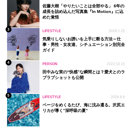
佐藤大樹「やりたいことは全部やる」 6年の
成長を詰め込んだ写真集『In Motion』に込
めた覚悟
3
LIFESTYLE
2026.1.25
気乗りしないお誘いを上手に断る方法～仕
事・男性・女友達、シチュエーション別完全
ガイド
4
PERSON
2022.10.15
田中みな実の“快感”な瞬間とは？愛犬とのラ
ブラブショットも公開
5
LIFESTYLE
2026.8.8
ページをめくるたび、海に沈み還る。沢尻エ
リカが導く‟深呼吸の夏”