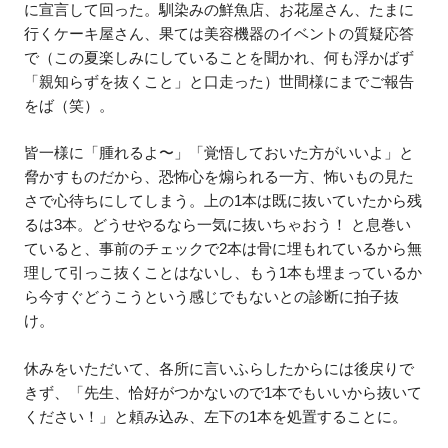
に宣言して回った。馴染みの鮮魚店、お花屋さん、たまに
行くケーキ屋さん、果ては美容機器のイベントの質疑応答
で（この夏楽しみにしていることを聞かれ、何も浮かばず
「親知らずを抜くこと」と口走った）世間様にまでご報告
をば（笑）。
皆一様に「腫れるよ〜」「覚悟しておいた方がいいよ」と
脅かすものだから、恐怖心を煽られる一方、怖いもの見た
さで心待ちにしてしまう。上の1本は既に抜いていたから残
るは3本。どうせやるなら一気に抜いちゃおう！ と息巻い
ていると、事前のチェックで2本は骨に埋もれているから無
理して引っこ抜くことはないし、もう1本も埋まっているか
ら今すぐどうこうという感じでもないとの診断に拍子抜
け。
休みをいただいて、各所に言いふらしたからには後戻りで
きず、「先生、恰好がつかないので1本でもいいから抜いて
ください！」と頼み込み、左下の1本を処置することに。