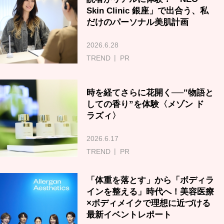
Skin Clinic 銀座」で出合う、私
だけのパーソナル美肌計画
2026.6.28
TREND
PR
時を経てさらに花開く──‟物語と
しての香り”を体験〈メゾン ド
ラズィ〉
2026.6.17
TREND
PR
「体重を落とす」から「ボディラ
インを整える」時代へ！美容医療
×ボディメイクで理想に近づける
最新イベントレポート