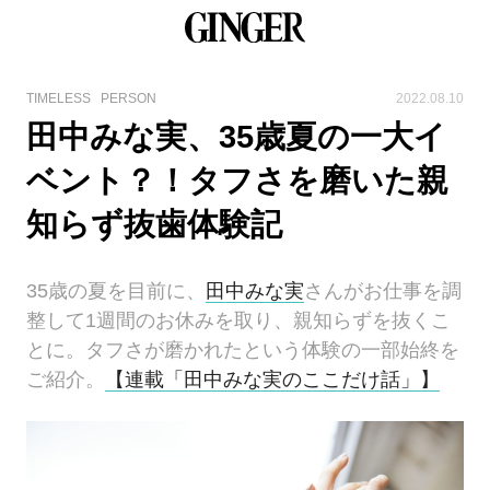
TIMELESS
PERSON
2022.08.10
田中みな実、35歳夏の一大イ
ベント？！タフさを磨いた親
知らず抜歯体験記
35歳の夏を目前に、
田中みな実
さんがお仕事を調
整して1週間のお休みを取り、親知らずを抜くこ
とに。タフさが磨かれたという体験の一部始終を
ご紹介。
【連載「田中みな実のここだけ話」】