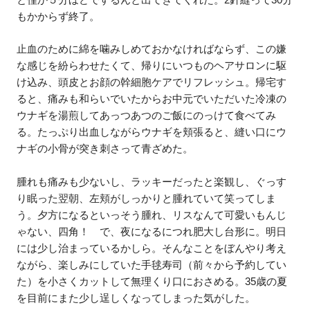
もかからず終了。
止血のために綿を噛みしめておかなければならず、この嫌
な感じを紛らわせたくて、帰りにいつものヘアサロンに駆
け込み、頭皮とお顔の幹細胞ケアでリフレッシュ。帰宅す
ると、痛みも和らいでいたからお中元でいただいた冷凍の
ウナギを湯煎してあっつあつのご飯にのっけて食べてみ
る。たっぷり出血しながらウナギを頬張ると、縫い口にウ
ナギの小骨が突き刺さって青ざめた。
腫れも痛みも少ないし、ラッキーだったと楽観し、ぐっす
り眠った翌朝、左頬がしっかりと腫れていて笑ってしま
う。夕方になるといっそう腫れ、リスなんて可愛いもんじ
ゃない、四角！ で、夜になるにつれ肥大し台形に。明日
には少し治まっているかしら。そんなことをぼんやり考え
ながら、楽しみにしていた手毬寿司（前々から予約してい
た）を小さくカットして無理くり口におさめる。35歳の夏
を目前にまた少し逞しくなってしまった気がした。