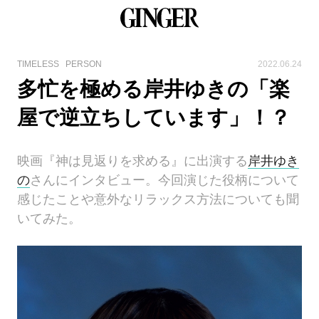
TIMELESS
PERSON
2022.06.24
多忙を極める岸井ゆきの「楽
屋で逆立ちしています」！？
映画『神は見返りを求める』に出演する
岸井ゆき
の
さんにインタビュー。今回演じた役柄について
感じたことや意外なリラックス方法についても聞
いてみた。