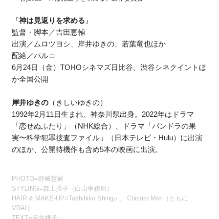
『
神は見返りを求める
』
監督・脚本／吉田恵輔
出演／ムロツヨシ、岸井ゆきの、若葉竜也ほか
配給／パルコ
6月24日（金）TOHOシネマズ日比谷、渋谷シネクイントほ
か全国公開
岸井ゆきの
（きしいゆきの）
1992年2月11日生まれ、神奈川県出身。2022年はドラマ
「恋せぬふたり」（NHK総合）、ドラマ「パンドラの果
実〜科学犯罪捜査ファイル」（日本テレビ・Hulu）に出演
のほか、公開待機作も含め5本の映画に出演。
PHOTO=野﨑慧嗣
STYLING=森上摂子（白山事務所）
HAIR & MAKE-UP=Toshihiko Shingu 、 Chisato Mori（ともに
VRAI）
TEXT=安井桃子