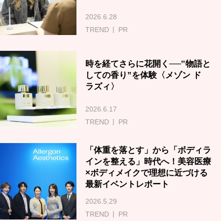
2026.6.28
TREND
PR
時を経てさらに花開く──‟物語と
しての香り”を体験〈メゾン ド
ラズィ〉
2026.6.17
TREND
PR
「体重を落とす」から「ボディラ
インを整える」時代へ！美容医療
×ボディメイクで理想に近づける
最新イベントレポート
2026.5.29
TREND
PR