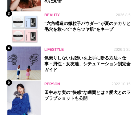
めた覚悟
3
BEAUTY
2026.8.5
‟六角構造の微粒子パウダー”が夏のテカリと
毛穴を救って‟さらツヤ肌”をキープ
4
LIFESTYLE
2026.1.25
気乗りしないお誘いを上手に断る方法～仕
事・男性・女友達、シチュエーション別完全
ガイド
5
PERSON
2022.10.15
田中みな実の“快感”な瞬間とは？愛犬とのラ
ブラブショットも公開