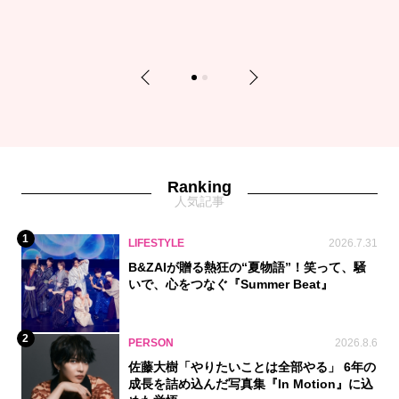
Previous
Next
1
2
Ranking
人気記事
1
LIFESTYLE
2026.7.31
B&ZAIが贈る熱狂の“夏物語”！笑って、騒
いで、心をつなぐ『Summer Beat』
2
PERSON
2026.8.6
佐藤大樹「やりたいことは全部やる」 6年の
成長を詰め込んだ写真集『In Motion』に込