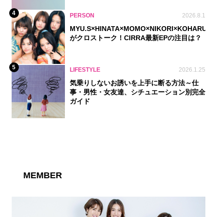
4
PERSON
2026.8.1
MYU.S×HINATA×MOMO×NIKORI×KOHARU
がクロストーク！CIRRA最新EPの注目は？
5
LIFESTYLE
2026.1.25
気乗りしないお誘いを上手に断る方法～仕
事・男性・女友達、シチュエーション別完全
ガイド
MEMBER