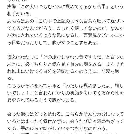
実際「この人いつもむやみに褒めてくるから苦手」という
相手がいる。
あちらはあの手この手で上記のような言葉を吐いて近づい
てくるがなんでだろう、まったく嬉しくないのだ。なんか
バカにされているような気になるし、言葉尻がどこか上か
ら目線だったりして、腹が立つことすらある。
彼女はわたしに「その服おしゃれな色ですよね」と言った
あとに、必ずちらりと鏡を見て自分の顔をみる。まるでそ
れ以上にいけてる自分を確認するかのように、前髪を触
る。
こちらがそれをみていると「わたしは褒めましたよ、嬉し
いでしょ？」と言わんばかりの笑顔を向けてくるから礼を
要求されているようで胸がつまる。
会った後にはどっと疲れる。こちらがそんな気分になって
いるとはまったく気付かずに、会うたび延々褒めちぎって
くる。手のひらで転がしているつもりなのだろう。