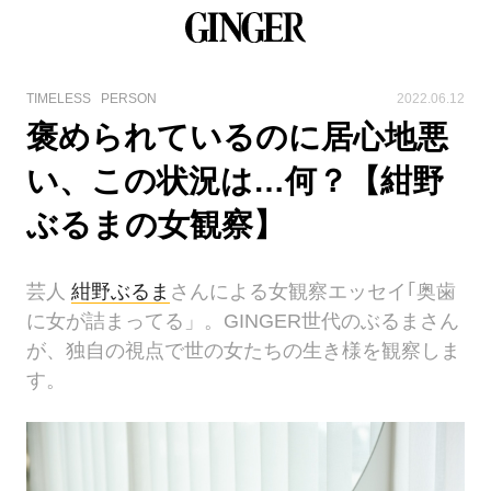
TIMELESS
PERSON
2022.06.12
褒められているのに居心地悪
い、この状況は…何？【紺野
ぶるまの女観察】
芸人
紺野ぶるま
さんによる女観察エッセイ｢奥歯
に女が詰まってる」。GINGER世代のぶるまさん
が、独自の視点で世の女たちの生き様を観察しま
す。