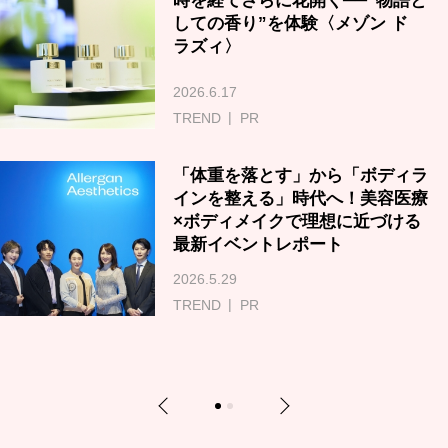
時を経てさらに花開く──‟物語と
しての香り”を体験〈メゾン ド
ラズィ〉
2026.6.17
TREND
PR
「体重を落とす」から「ボディラ
インを整える」時代へ！美容医療
×ボディメイクで理想に近づける
最新イベントレポート
2026.5.29
TREND
PR
Previous
Next
1
2