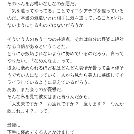
そのへんをお構いなしなのが悪だ。
「気を遣ってやってる」ことでイニシアチブを握っている
のだ。本当の気遣いとは相手に気を遣っていることがバレ
ないようにするものではないだろうか。
そういう人のもう一つの共通点、それは自分の容姿に絶対
なる自信があるということだ。
どうにか嫉妬されないように努めているのだろう。言って
やりたい。「なめんなよ」って。
彼女に褒められるほど私はどんどん表情が曇って益々偉そ
うで怖い人になっていく。人から見たら美人に嫉妬してイ
ライラしているように見えているだろう。
ああ、また会うのが憂鬱だ。
そんな私を見て彼女はまた言うんだから。
「大丈夫ですか？ お疲れですか？ 座ります？ なんか
飲まれます？」って。
最後に
下手に褒めてくる人とかけまして