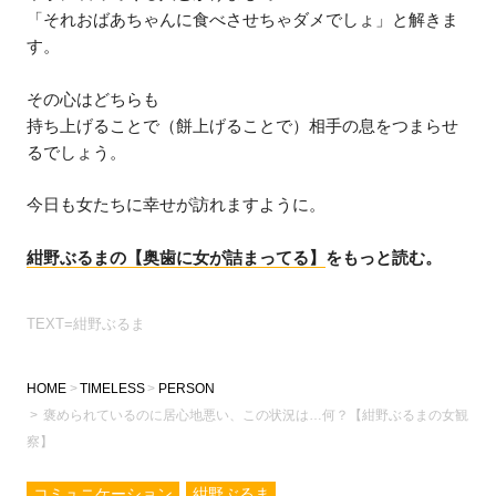
「それおばあちゃんに食べさせちゃダメでしょ」と解きま
す。
その心はどちらも
持ち上げることで（餅上げることで）相手の息をつまらせ
るでしょう。
今日も女たちに幸せが訪れますように。
紺野ぶるまの【奥歯に女が詰まってる】
をもっと読む。
TEXT=紺野ぶるま
HOME
TIMELESS
PERSON
褒められているのに居心地悪い、この状況は…何？【紺野ぶるまの女観
察】
コミュニケーション
紺野ぶるま