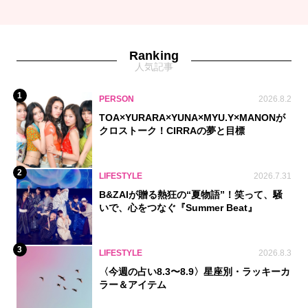
Ranking
人気記事
1
PERSON
2026.8.2
TOA×YURARA×YUNA×MYU.Y×MANONが
クロストーク！CIRRAの夢と目標
2
LIFESTYLE
2026.7.31
B&ZAIが贈る熱狂の“夏物語”！笑って、騒
いで、心をつなぐ『Summer Beat』
3
LIFESTYLE
2026.8.3
〈今週の占い8.3〜8.9〉星座別・ラッキーカ
ラー＆アイテム