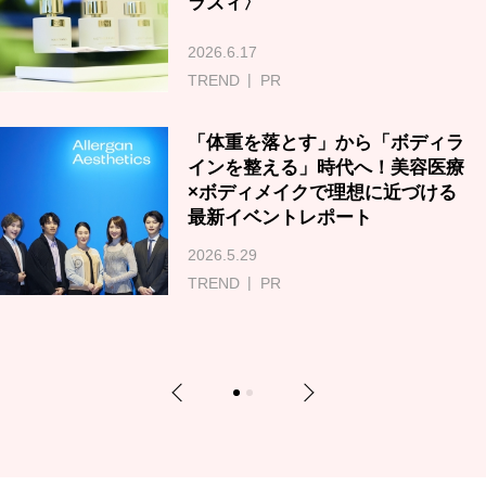
ラズィ〉
2026.6.17
TREND
PR
「体重を落とす」から「ボディラ
インを整える」時代へ！美容医療
×ボディメイクで理想に近づける
最新イベントレポート
2026.5.29
TREND
PR
Previous
Next
1
2