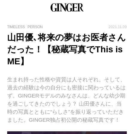
TIMELESS
PERSON
2021.11.09
山田優､将来の夢はお医者さん
だった！【秘蔵写真でThis is
ME】
生まれ持った性格や資質は人それぞれ。そして、
過去の経験は今の自分にも密接に関わっているは
ず。GINGERモデルのみなさんは、どんな幼少期
を過ごしてきたのでしょう？ 山田優さんに、当
時の写真とともに“らしさ”を振り返っていただき
ました。GINGER独占初公開の秘蔵写真です！