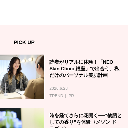
PICK UP
読者がリアルに体験！「NEO
Skin Clinic 銀座」で出合う、私
だけのパーソナル美肌計画
2026.6.28
TREND
PR
時を経てさらに花開く──‟物語と
しての香り”を体験〈メゾン ド