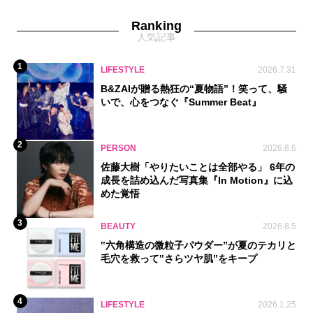
Ranking
人気記事
1
LIFESTYLE
2026.7.31
B&ZAIが贈る熱狂の“夏物語”！笑って、騒
いで、心をつなぐ『Summer Beat』
2
PERSON
2026.8.6
佐藤大樹「やりたいことは全部やる」 6年の
成長を詰め込んだ写真集『In Motion』に込
めた覚悟
3
BEAUTY
2026.8.5
‟六角構造の微粒子パウダー”が夏のテカリと
毛穴を救って‟さらツヤ肌”をキープ
4
LIFESTYLE
2026.1.25