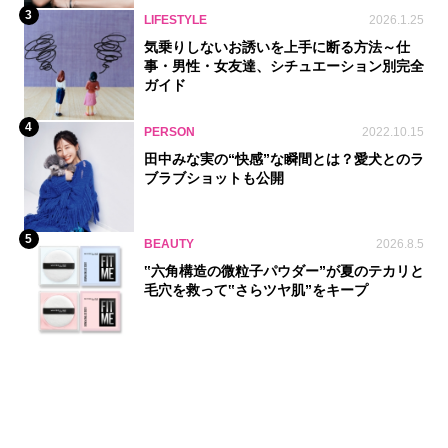
3
LIFESTYLE
2026.1.25
気乗りしないお誘いを上手に断る方法～仕
事・男性・女友達、シチュエーション別完全
ガイド
4
PERSON
2022.10.15
田中みな実の“快感”な瞬間とは？愛犬とのラ
ブラブショットも公開
5
BEAUTY
2026.8.5
‟六角構造の微粒子パウダー”が夏のテカリと
毛穴を救って‟さらツヤ肌”をキープ