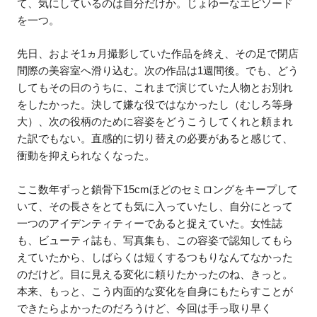
て、気にしているのは自分だけか。じょゆーなエピソード
を一つ。
先日、およそ1ヵ月撮影していた作品を終え、その足で閉店
間際の美容室へ滑り込む。次の作品は1週間後。でも、どう
してもその日のうちに、これまで演じていた人物とお別れ
をしたかった。決して嫌な役ではなかったし（むしろ等身
大）、次の役柄のために容姿をどうこうしてくれと頼まれ
た訳でもない。直感的に切り替えの必要があると感じて、
衝動を抑えられなくなった。
ここ数年ずっと鎖骨下15cmほどのセミロングをキープして
いて、その長さをとても気に入っていたし、自分にとって
一つのアイデンティティーであると捉えていた。女性誌
も、ビューティ誌も、写真集も、この容姿で認知してもら
えていたから、しばらくは短くするつもりなんてなかった
のだけど。目に見える変化に頼りたかったのね、きっと。
本来、もっと、こう内面的な変化を自身にもたらすことが
できたらよかったのだろうけど、今回は手っ取り早く