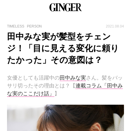
TIMELESS
PERSON
2021.08.04
田中みな実が髪型をチェン
ジ！「目に見える変化に頼り
たかった」その意図は？
女優としても活躍中の
田中みな実
さん。髪をバッ
サリ切ったその理由とは？【
連載コラム「田中み
な実のここだけ話」
】