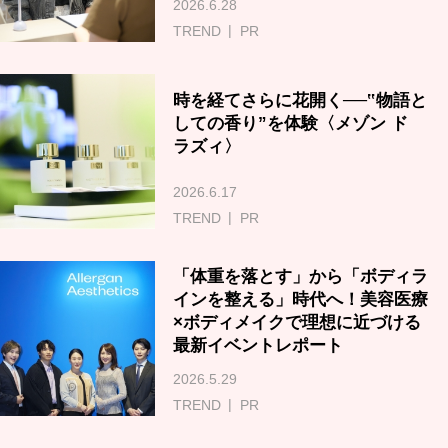
2026.6.28
TREND
PR
時を経てさらに花開く──‟物語と
しての香り”を体験〈メゾン ド
ラズィ〉
2026.6.17
TREND
PR
「体重を落とす」から「ボディラ
インを整える」時代へ！美容医療
×ボディメイクで理想に近づける
最新イベントレポート
2026.5.29
TREND
PR