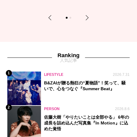
Previous
Next
1
2
Ranking
人気記事
1
LIFESTYLE
2026.7.31
B&ZAIが贈る熱狂の“夏物語”！笑って、騒
いで、心をつなぐ『Summer Beat』
2
PERSON
2026.8.6
佐藤大樹「やりたいことは全部やる」 6年の
成長を詰め込んだ写真集『In Motion』に込
めた覚悟