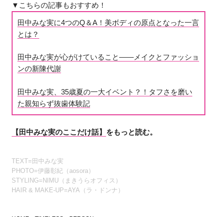
▼こちらの記事もおすすめ！
田中みな実に4つのQ＆A！美ボディの原点となった一言
とは？
田中みな実が心がけていること――メイクとファッショ
ンの新陳代謝
田中みな実、35歳夏の一大イベント？！タフさを磨い
た親知らず抜歯体験記
【田中みな実のここだけ話】
をもっと読む。
TEXT=田中みな実
PHOTO=伊藤彰紀（aosora）
STYLING=NIMU（まきうらオフィス）
HAIR & MAKE-UP=AYA（ラ・ドンナ）