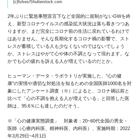
(c)fizkes/Shutterstock.com
2年ぶりに緊急事態宣言下など全国的に規制がないGWを終
え、新型コロナウイルスの感染拡大状況は落ち着きつつあ
りますが、まだ完全にコロナ前の生活に戻れているわけで
はありません。そんな長期化するコロナ禍の影響で、スト
レスが蓄積している人も少なくないのではないでしょう
か。ストレスはやがて心や体の不調となって現れます。な
かでも心の疲れを訴える人が増えているのだとか。
ヒューマン・データ・ラボラトリが実施した、“心の健
康”の実情や適切な対処法を知るための全国医師1000名を対
象にしたアンケート調査（※）によると、コロナ禍以前と
比べて「心の不調を抱える人が増えている」と回答した医
師は、95.6％にも達したのだそう。
※「心の健康実態調査」 対象者：20~60代全国の男女・
医師（心療内科医、精神科医、内科医）、実施時期：2022
年3月29日~4月1日