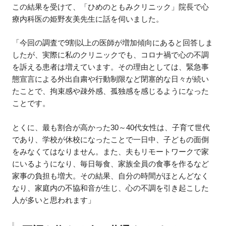
この結果を受けて、「ひめのともみクリニック」院長で心
療内科医の姫野友美先生に話を伺いました。
「今回の調査で9割以上の医師が増加傾向にあると回答しま
したが、実際に私のクリニックでも、コロナ禍で心の不調
を訴える患者は増えています。その理由としては、緊急事
態宣言による外出自粛や行動制限など閉塞的な日々が続い
たことで、拘束感や疎外感、孤独感を感じるようになった
ことです。
とくに、最も割合が高かった30～40代女性は、子育て世代
であり、学校が休校になったことで一日中、子どもの面倒
をみなくてはなりません。また、夫もリモートワークで家
にいるようになり、毎日毎食、家族全員の食事を作るなど
家事の負担も増大。その結果、自分の時間がほとんどなく
なり、家庭内の不協和音が生じ、心の不調を引き起こした
人が多いと思われます」