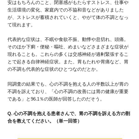
安はもちろんのこと、閉塞感がもたらすストレス、仕事や
生活環境の変化、家庭内での不協和音などがありました
が、ストレスが蓄積されていくと、やがて体の不調となっ
て現れます。
代表的な症状は、不眠や食欲不振、動悸や息切れ、頭痛。
そのほか下痢・便秘・嘔吐、めまいなどさまざまな症状が
現れることも。これらの多くは交感神経が過剰緊張するこ
とで起きる自律神経症状。また、胃もたれや胃痛など、胃
の不調も代表的な症状のひとつなのだとか。
同調査の結果でも、心の不調を抱える人の半数以上が胃の
不調を訴えており、「心の不調の改善には胃の健康が重要
である」と96.1％の医師が回答したのだそう。
Q. 心の不調を抱える患者さんで、胃の不調を訴える方の割
合を教えてください。（単一回答）