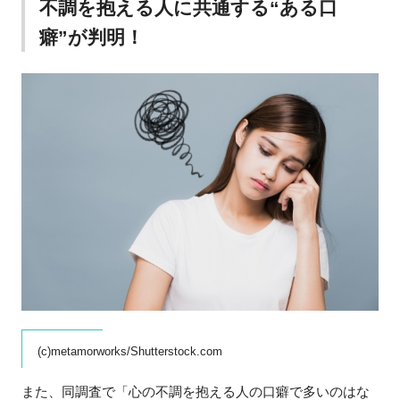
不調を抱える人に共通する“ある口
癖”が判明！
(c)metamorworks/Shutterstock.com
また、同調査で「心の不調を抱える人の口癖で多いのはな