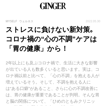
MYSELF
ウェルネス
2022.05.30
ストレスに負けない新対策｡
コロナ禍の“心の不調”ケアは
「胃の健康」から！
2年以上にも及ぶコロナ禍で、生活に大きな影響
が出ている人も数多くいると思います。実は、コ
ロナ禍以前と比べて、「心の不調」を抱える人が
増えているそう。そして、不調を抱える人に
は“ある口癖”があること、さらに心の不調改善に
は、胃の健康が重要であることが判明。そんな胃
と脳の関係について、「ひめのともみクリニッ