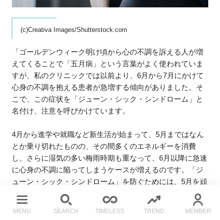
(c)Creativa Images/Shutterstock.com
「ゴールデンウィーク明け頃から心の不調を訴える人が増
えてくることで「五月病」という言葉がよく使われていま
すが、私のクリニックでは以前より、6月から7月にかけて
心身の不調を抱える患者が急増する傾向がありました。そ
こで、この症状を「ジューン・シック・シンドローム」と
名付け、注意を呼びかけています。
4月から進学や就職など新生活が始まって、5月まではなん
とか乗り切れたものの、その間多くのエネルギーを消費
し、さらに湿気の多い梅雨時期も重なって、6月以降に急速
に心身の不調に陥ってしまうケースが増えるのです。「ジ
ューン・シック・シンドローム」を防ぐためには、5月を頑
張りすぎず十分栄養をとって、自分のペースを守りなが
ら、6月に向けてしっかりエネルギーチャージしておくこと
MENU
SEARCH
TIMELESS
TREND
MEMBER
を推奨しています」