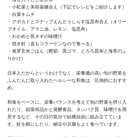
・小松菜と美容薬膳合え（下記でレシピをご紹介します）
・白菜キムチ
・アボカドとスナップえんどうしらす塩昆布合え（オリー
ブオイル、アマニ油、レモン、塩昆布）
・わかめと長ネギの味噌汁
・焼き鮭（皮もコラーゲンなので食べる）
・発芽玄米ごはん（鰹節、黒ゴマ、とろろ昆布と海苔のふ
りかけ）
日本人だからというわけでなく、栄養価の高い旬の野菜を
ふんだんに取り入れたヘルシーな和食は、圧倒的におすす
め。
和食をベースに、栄養バランスを考えて旬の野菜を摂り入
れたり、副菜何品かと発酵食品、タンパク質、味噌汁を用
意するなど、その日の気分で結構自由に組み立てていま
す。鮭を鯖にしたり、納豆や豆腐もよく食べています。