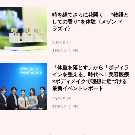
時を経てさらに花開く──‟物語と
しての香り”を体験〈メゾン ド
ラズィ〉
2026.6.17
TREND
PR
「体重を落とす」から「ボディラ
インを整える」時代へ！美容医療
×ボディメイクで理想に近づける
最新イベントレポート
2026.5.29
TREND
PR