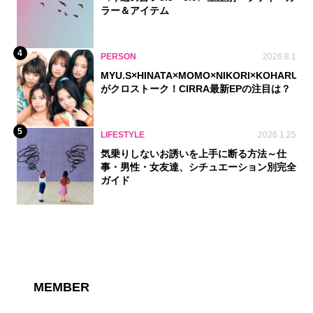
ラー＆アイテム
4
PERSON
2026.8.1
MYU.S×HINATA×MOMO×NIKORI×KOHARU
がクロストーク！CIRRA最新EPの注目は？
5
LIFESTYLE
2026.1.25
気乗りしないお誘いを上手に断る方法～仕
事・男性・女友達、シチュエーション別完全
ガイド
MEMBER