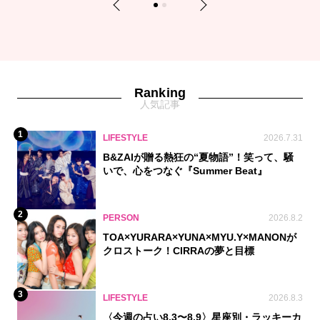
Previous
Next
1
2
Ranking
人気記事
1
LIFESTYLE
2026.7.31
B&ZAIが贈る熱狂の“夏物語”！笑って、騒
いで、心をつなぐ『Summer Beat』
2
PERSON
2026.8.2
TOA×YURARA×YUNA×MYU.Y×MANONが
クロストーク！CIRRAの夢と目標
3
LIFESTYLE
2026.8.3
〈今週の占い8.3〜8.9〉星座別・ラッキーカ