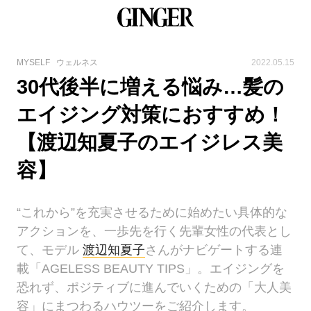
MYSELF
ウェルネス
2022.05.15
30代後半に増える悩み…髪の
エイジング対策におすすめ！
【渡辺知夏子のエイジレス美
容】
“これから”を充実させるために始めたい具体的な
アクションを、一歩先を行く先輩女性の代表とし
て、モデル
渡辺知夏子
さんがナビゲートする連
載「AGELESS BEAUTY TIPS」。エイジングを
恐れず、ポジティブに進んでいくための「大人美
容」にまつわるハウツーをご紹介します。