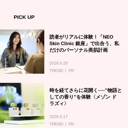
PICK UP
読者がリアルに体験！「NEO
Skin Clinic 銀座」で出合う、私
だけのパーソナル美肌計画
2026.6.28
TREND
PR
時を経てさらに花開く──‟物語と
しての香り”を体験〈メゾン ド
ラズィ〉
2026.6.17
TREND
PR