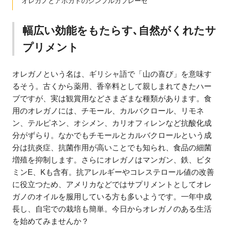
オレガノとアボカドのシンプルカプレーゼ
幅広い効能をもたらす､自然がくれたサ
プリメント
オレガノという名は、ギリシャ語で「山の喜び」を意味す
るそう。古くから薬用、香辛料として親しまれてきたハー
ブですが、実は観賞用などさまざまな種類があります。食
用のオレガノには、チモール、カルバクロール、リモネ
ン、テルピネン、オシメン、カリオフィレンなど抗酸化成
分がずらり。なかでもチモールとカルバクロールという成
分は抗炎症、抗菌作用が高いことでも知られ、食品の細菌
増殖を抑制します。さらにオレガノはマンガン、鉄、ビタ
ミンE、Kも含有。抗アレルギーやコレステロール値の改善
に役立つため、アメリカなどではサプリメントとしてオレ
ガノのオイルを服用している方も多いようです。一年中成
長し、自宅での栽培も簡単。今日からオレガノのある生活
を始めてみませんか？