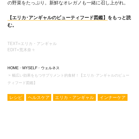
の野菜をたっぷり。新鮮なオレガノも一緒に召し上がれ。
【エリカ･アンギャルのビューティフード図鑑】
をもっと読
む。
TEXT=エリカ・アンギャル
EDIT=荒木奈々
HOME
MYSELF
ウェルネス
幅広い効果をもつサプリメント的食材！【エリカ･アンギャルのビュー
ティフード図鑑】
レシピ
ヘルスケア
エリカ・アンギャル
インナーケア