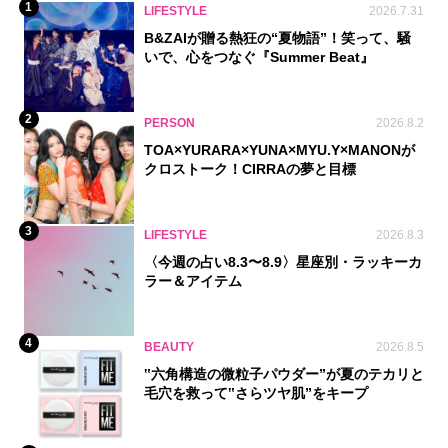
1
LIFESTYLE
2026.7.31
B&ZAIが贈る熱狂の“夏物語”！笑って、騒
いで、心をつなぐ『Summer Beat』
2
PERSON
2026.8.2
TOA×YURARA×YUNA×MYU.Y×MANONが
クロストーク！CIRRAの夢と目標
3
LIFESTYLE
2026.8.3
〈今週の占い8.3〜8.9〉星座別・ラッキーカ
ラー＆アイテム
4
BEAUTY
2026.8.5
‟六角構造の微粒子パウダー”が夏のテカリと
毛穴を救って‟さらツヤ肌”をキープ