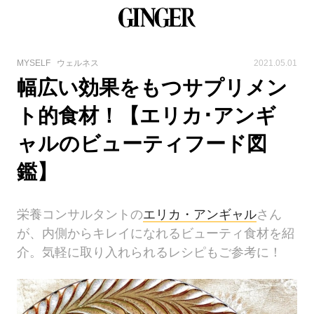
MYSELF
ウェルネス
2021.05.01
幅広い効果をもつサプリメン
ト的食材！【エリカ･アンギ
ャルのビューティフード図
鑑】
栄養コンサルタントの
エリカ・アンギャル
さん
が、内側からキレイになれるビューティ食材を紹
介。気軽に取り入れられるレシピもご参考に！