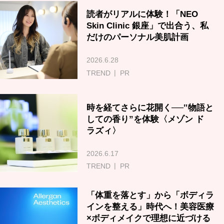
読者がリアルに体験！「NEO
Skin Clinic 銀座」で出合う、私
だけのパーソナル美肌計画
2026.6.28
TREND
PR
時を経てさらに花開く──‟物語と
しての香り”を体験〈メゾン ド
ラズィ〉
2026.6.17
TREND
PR
「体重を落とす」から「ボディラ
インを整える」時代へ！美容医療
×ボディメイクで理想に近づける