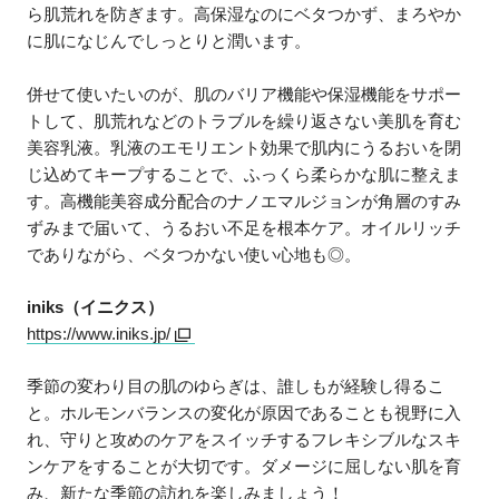
ら肌荒れを防ぎます。高保湿なのにベタつかず、まろやか
に肌になじんでしっとりと潤います。
併せて使いたいのが、肌のバリア機能や保湿機能をサポー
トして、肌荒れなどのトラブルを繰り返さない美肌を育む
美容乳液。乳液のエモリエント効果で肌内にうるおいを閉
じ込めてキープすることで、ふっくら柔らかな肌に整えま
す。高機能美容成分配合のナノエマルジョンが角層のすみ
ずみまで届いて、うるおい不足を根本ケア。オイルリッチ
でありながら、ベタつかない使い心地も◎。
iniks（イニクス）
https://www.iniks.jp/
季節の変わり目の肌のゆらぎは、誰しもが経験し得るこ
と。ホルモンバランスの変化が原因であることも視野に入
れ、守りと攻めのケアをスイッチするフレキシブルなスキ
ンケアをすることが大切です。ダメージに屈しない肌を育
み、新たな季節の訪れを楽しみましょう！