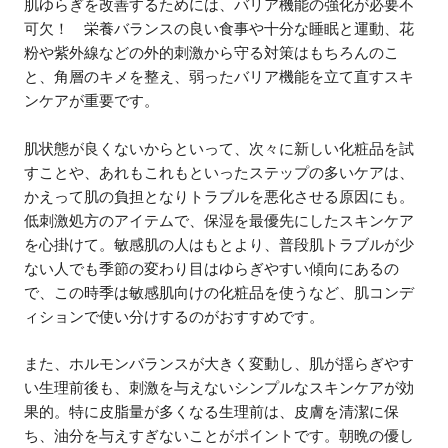
肌ゆらぎを改善するためには、バリア機能の強化が必要不
可欠！ 栄養バランスの良い食事や十分な睡眠と運動、花
粉や紫外線などの外的刺激から守る対策はもちろんのこ
と、角層のキメを整え、弱ったバリア機能を立て直すスキ
ンケアが重要です。
肌状態が良くないからといって、次々に新しい化粧品を試
すことや、あれもこれもといったステップの多いケアは、
かえって肌の負担となりトラブルを悪化させる原因にも。
低刺激処方のアイテムで、保湿を最優先にしたスキンケア
を心掛けて。敏感肌の人はもとより、普段肌トラブルが少
ない人でも季節の変わり目はゆらぎやすい傾向にあるの
で、この時季は敏感肌向けの化粧品を使うなど、肌コンデ
ィションで使い分けするのがおすすめです。
また、ホルモンバランスが大きく変動し、肌が揺らぎやす
い生理前後も、刺激を与えないシンプルなスキンケアが効
果的。特に皮脂量が多くなる生理前は、皮膚を清潔に保
ち、油分を与えすぎないことがポイントです。朝晩の優し