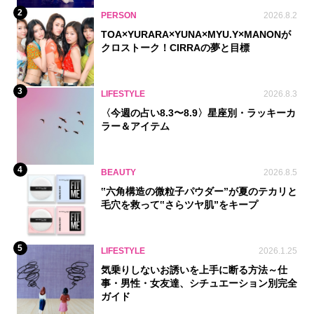
2
PERSON
2026.8.2
TOA×YURARA×YUNA×MYU.Y×MANONが
クロストーク！CIRRAの夢と目標
3
LIFESTYLE
2026.8.3
〈今週の占い8.3〜8.9〉星座別・ラッキーカ
ラー＆アイテム
4
BEAUTY
2026.8.5
‟六角構造の微粒子パウダー”が夏のテカリと
毛穴を救って‟さらツヤ肌”をキープ
5
LIFESTYLE
2026.1.25
気乗りしないお誘いを上手に断る方法～仕
事・男性・女友達、シチュエーション別完全
ガイド