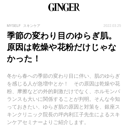
MYSELF
スキンケア
2022.03.25
季節の変わり目のゆらぎ肌。
原因は乾燥や花粉だけじゃな
かった！
冬から春への季節の変わり目に伴い、肌のゆらぎ
を感じる人が急増中とか！ その原因は乾燥や花
粉、摩擦などの外的刺激だけでなく、ホルモンバ
ランスも大いに関係することが判明。そんな今知
っておきたい、ゆらぎ肌の原因と対策を、銀座ス
キンクリニック院長の坪内利江子先生によるスキ
ンケアセミナーよりご紹介します。