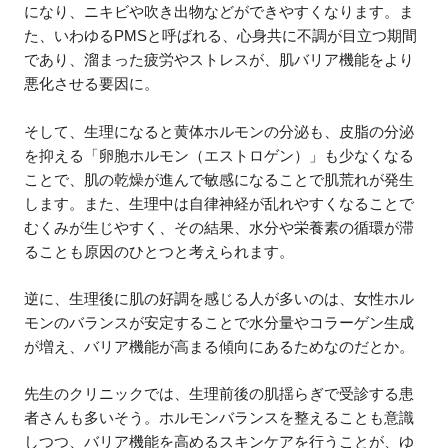
になり、ニキビや吹き出物などができやすくなります。ま
た、いわゆるPMSと呼ばれる、心身共に不調が目立つ期間
であり、溜まった疲労やストレスが、肌バリア機能をより
悪化させる要因に。
そして、生理になると黄体ホルモンの分泌も、皮脂の分泌
を抑える「卵胞ホルモン（エストロゲン）」も少なくなる
ことで、肌の乾燥が進んで敏感になることで肌荒れが発生
します。また、生理中は自律神経が乱れやすくなることで
むくみが生じやすく、その結果、水分や栄養素の循環が滞
ることも原因のひとつと考えられます。
逆に、生理後に肌の好調を感じる人が多いのは、女性ホル
モンのバランスが安定することで水分量やコラーゲン生成
が増え、バリア機能が高まる傾向にあるためなのだとか。
先生のクリニックでは、生理前後の肌揺らぎで受診する患
者さんも多いそう。ホルモンバランスを整えることも意識
しつつ、バリア機能を高めるスキンケアを行うことが、ゆ