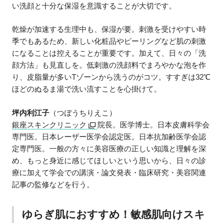
い洗顔と十分な保湿を意識することが大切です。
乾燥が加速する生理中も、保湿が要。刺激を受けやすい時
季でもあるため、新しい化粧品やピーリングなど肌の刺激
になることは控えることが重要です。加えて、日々の「洗
顔方法」も見直しを。低刺激の洗顔料でまろやかな泡を作
り、皮脂量が多いTゾーンから洗うのがコツ。すすぎは32℃
ほどのぬるま湯で洗い流すことを心掛けて。
坪内利江子
（つぼうちりえこ）
銀座スキンクリニック
院長。医学博士。日本皮膚科学会
専門医。日本レーザー医学会認定医。日本抗加齢医学会認
定専門医。一般の方々に美容医療の正しい知識と理解を深
め、もっと身近に感じてほしいという思いから、日々の診
療に加えて学会での講演・論文発表・臨床研究・美容関連
記事の監修などを行う。
ゆらぎ肌におすすめ！敏感肌向けスキ