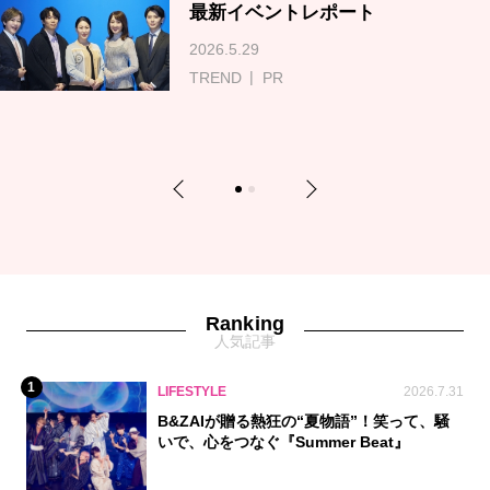
最新イベントレポート
2026.5.29
TREND
PR
Previous
Next
1
2
Ranking
人気記事
1
LIFESTYLE
2026.7.31
B&ZAIが贈る熱狂の“夏物語”！笑って、騒
いで、心をつなぐ『Summer Beat』