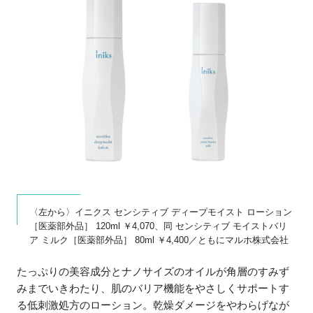
〈左から〉イニクス センシティブ ディープモイスト ローション
［医薬部外品］ 120ml ￥4,070、同 センシティブ モイストバリ
ア ミルク［医薬部外品］ 80ml ￥4,400／ともにマルホ株式会社
たっぷりの美容成分とナノサイズのオイルが角層のすみず
みまでいきわたり、肌のバリア機能をやさしくサポートす
る低刺激処方のローション。乾燥ダメージをやわらげなが