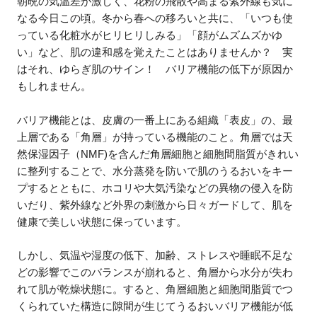
朝晩の気温差が激しく、花粉の飛散や高まる紫外線も気に
なる今日この頃。冬から春への移ろいと共に、「いつも使
っている化粧水がヒリヒリしみる」「顔がムズムズかゆ
い」など、肌の違和感を覚えたことはありませんか？ 実
はそれ、ゆらぎ肌のサイン！ バリア機能の低下が原因か
もしれません。
バリア機能とは、皮膚の一番上にある組織「表皮」の、最
上層である「角層」が持っている機能のこと。角層では天
然保湿因子（NMF)を含んだ角層細胞と細胞間脂質がきれい
に整列することで、水分蒸発を防いで肌のうるおいをキー
プするとともに、ホコリや大気汚染などの異物の侵入を防
いだり、紫外線など外界の刺激から日々ガードして、肌を
健康で美しい状態に保っています。
しかし、気温や湿度の低下、加齢、ストレスや睡眠不足な
どの影響でこのバランスが崩れると、角層から水分が失わ
れて肌が乾燥状態に。すると、角層細胞と細胞間脂質でつ
くられていた構造に隙間が生じてうるおいバリア機能が低