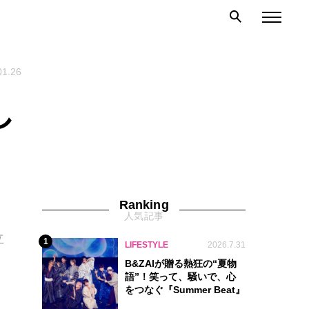
01.26
し
Ranking
人気記事
。
立
1
LIFESTYLE
2026.7.31
B&ZAIが贈る熱狂の“夏物
語”！笑って、騒いで、心
をつなぐ『Summer Beat』