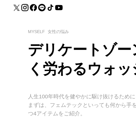
MYSELF
女性の悩み
デリケートゾー
く労わるウォッ
人生100年時代を健やかに駆け抜けるために、
まずは、フェムテックといっても何から手
つ4アイテムをご紹介。