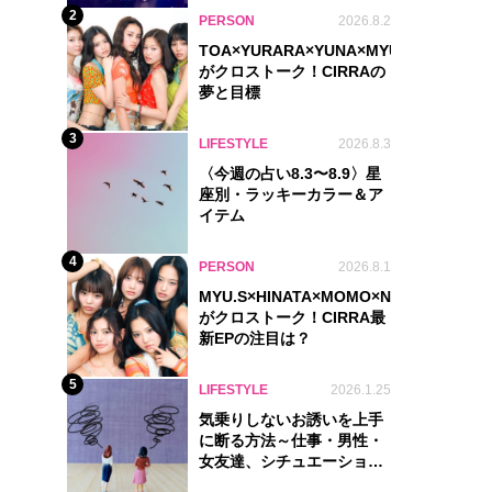
2
PERSON
2026.8.2
TOA×YURARA×YUNA×MYU.Y×MANON
がクロストーク！CIRRAの
夢と目標
3
LIFESTYLE
2026.8.3
〈今週の占い8.3〜8.9〉星
座別・ラッキーカラー＆ア
イテム
4
PERSON
2026.8.1
MYU.S×HINATA×MOMO×NIKORI×KOHA
がクロストーク！CIRRA最
新EPの注目は？
5
LIFESTYLE
2026.1.25
気乗りしないお誘いを上手
に断る方法～仕事・男性・
女友達、シチュエーション
別完全ガイド