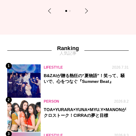
Previous
Next
1
2
Ranking
人気記事
1
LIFESTYLE
2026.7.31
B&ZAIが贈る熱狂の“夏物語”！笑って、騒
いで、心をつなぐ『Summer Beat』
2
PERSON
2026.8.2
TOA×YURARA×YUNA×MYU.Y×MANONが
クロストーク！CIRRAの夢と目標
3
LIFESTYLE
2026.8.3