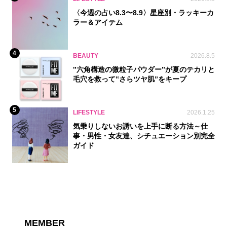
〈今週の占い8.3〜8.9〉星座別・ラッキーカ
ラー＆アイテム
4
BEAUTY
2026.8.5
‟六角構造の微粒子パウダー”が夏のテカリと
毛穴を救って‟さらツヤ肌”をキープ
5
LIFESTYLE
2026.1.25
気乗りしないお誘いを上手に断る方法～仕
事・男性・女友達、シチュエーション別完全
ガイド
MEMBER