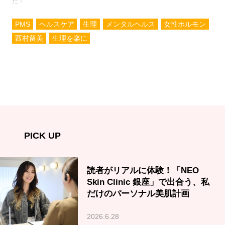
た！
PMS
ヘルスケア
生理
メンタルヘルス
女性ホルモン
西村留美
生理を楽に
PICK UP
読者がリアルに体験！「NEO
Skin Clinic 銀座」で出合う、私
だけのパーソナル美肌計画
2026.6.28