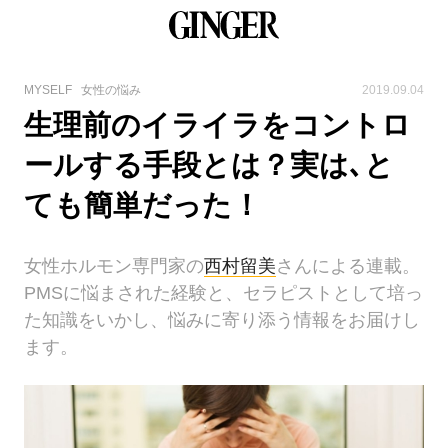
MYSELF
女性の悩み
2019.09.04
生理前のイライラをコントロ
ールする手段とは？実は､と
ても簡単だった！
女性ホルモン専門家の
西村留美
さんによる連載。
PMSに悩まされた経験と、セラピストとして培っ
た知識をいかし、悩みに寄り添う情報をお届けし
ます。