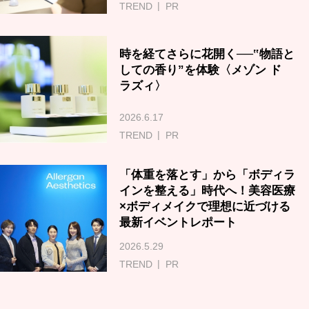
TREND
PR
時を経てさらに花開く──‟物語と
しての香り”を体験〈メゾン ド
ラズィ〉
2026.6.17
TREND
PR
「体重を落とす」から「ボディラ
インを整える」時代へ！美容医療
×ボディメイクで理想に近づける
最新イベントレポート
2026.5.29
TREND
PR