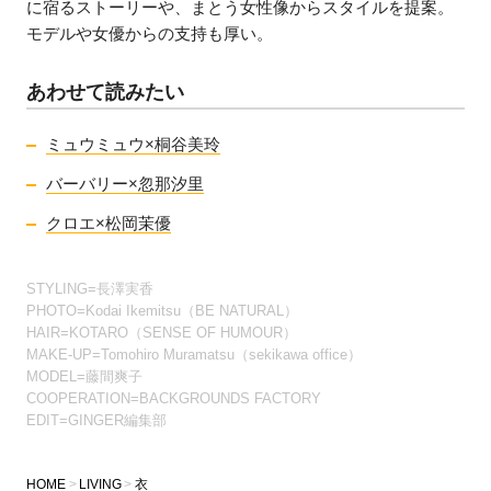
に宿るストーリーや、まとう女性像からスタイルを提案。
モデルや女優からの支持も厚い。
あわせて読みたい
ミュウミュウ×桐谷美玲
バーバリー×忽那汐里
クロエ×松岡茉優
STYLING=長澤実香
PHOTO=Kodai Ikemitsu（BE NATURAL）
HAIR=KOTARO（SENSE OF HUMOUR）
MAKE-UP=Tomohiro Muramatsu（sekikawa office）
MODEL=藤間爽子
COOPERATION=BACKGROUNDS FACTORY
EDIT=GINGER編集部
HOME
LIVING
衣