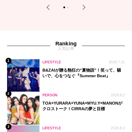
Previous
Next
1
2
Ranking
人気記事
1
LIFESTYLE
2026.7.31
B&ZAIが贈る熱狂の“夏物語”！笑って、騒
いで、心をつなぐ『Summer Beat』
2
PERSON
2026.8.2
TOA×YURARA×YUNA×MYU.Y×MANONが
クロストーク！CIRRAの夢と目標
3
LIFESTYLE
2026.8.3