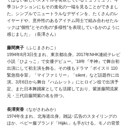
季コレクションにもその進化の一端を見ることができまし
た。シンプルでニュートラルなデザインを、たくさんのレ
イヤードや、意外性のあるアイテム同士で組み合わせたル
ックは“個性”とその先の“多様性”を表現しているかのように
感じました」（長澤さん）
藤間爽子
（ふじまさわこ）
1994年8月3日生まれ、東京都出身。2017年NHK連続テレビ
小説「ひよっこ」で女優デビュー。’18年『半神』で舞台初
出演にして初主演を飾る。その後もドラマ「ボイスⅡ 110
緊急指令室」「マイファミリー」「silent」など話題作に出
演。3月6日から舞台『ハムレット』にヒロイン役で出演予
定。また日本舞踊家としても活躍しており、紫派藤間流家
元・三代目藤間紫の名を持つ。
長澤実香
（ながさわみか）
1974年生まれ、北海道出身。雑誌･広告のスタイリングの
ほか、ベビー服ブランド「Hijiki.」も手がける。モノの背景