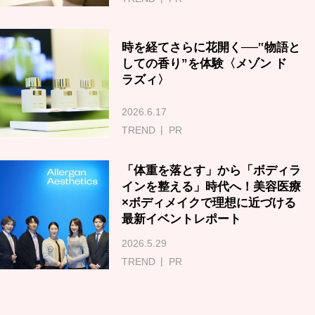
時を経てさらに花開く──‟物語と
しての香り”を体験〈メゾン ド
ラズィ〉
2026.6.17
TREND
PR
「体重を落とす」から「ボディラ
インを整える」時代へ！美容医療
×ボディメイクで理想に近づける
最新イベントレポート
2026.5.29
TREND
PR