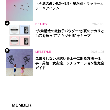
〈今週の占い8.3〜8.9〉星座別・ラッキーカ
ラー＆アイテム
4
BEAUTY
2026.8.5
‟六角構造の微粒子パウダー”が夏のテカリと
毛穴を救って‟さらツヤ肌”をキープ
5
LIFESTYLE
2026.1.25
気乗りしないお誘いを上手に断る方法～仕
事・男性・女友達、シチュエーション別完全
ガイド
MEMBER