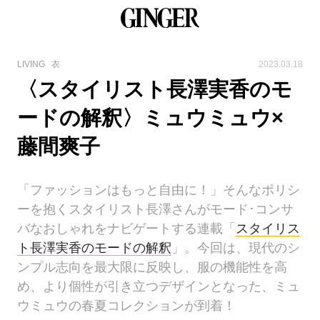
LIVING
衣
2023.03.18
〈スタイリスト長澤実香のモ
ードの解釈〉ミュウミュウ×
藤間爽子
「ファッションはもっと自由に！」そんなポリシ
ーを抱くスタイリスト長澤さんがモード･コンサ
バなおしゃれをナビゲートする連載「
スタイリス
ト長澤実香のモードの解釈
」。今回は、現代のシ
ンプル志向を最大限に反映し、服の機能性を高
め、より個性が引き立つデザインとなった、ミュ
ウミュウの春夏コレクションが到着！