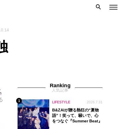
10.14
独
Ranking
人気記事
私
る
1
LIFESTYLE
2026.7.31
B&ZAIが贈る熱狂の“夏物
語”！笑って、騒いで、心
をつなぐ『Summer Beat』