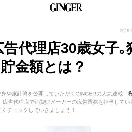
2019.
広告代理店30歳女子｡
な貯金額とは？
身や家計簿を公開していただくGINGERの人気連載「
、広告代理店で消費財メーカーの広告業務を担当してい
そくチェックしていきましょう！