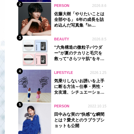
2
PERSON
2026.8.6
佐藤大樹「やりたいことは
全部やる」 6年の成長を詰
め込んだ写真集『In
Motion』に込めた覚悟
3
BEAUTY
2026.8.5
‟六角構造の微粒子パウダ
ー”が夏のテカリと毛穴を
救って‟さらツヤ肌”をキー
プ
4
LIFESTYLE
2026.1.25
気乗りしないお誘いを上手
に断る方法～仕事・男性・
女友達、シチュエーション
別完全ガイド
5
PERSON
2022.10.15
田中みな実の“快感”な瞬間
とは？愛犬とのラブラブシ
ョットも公開