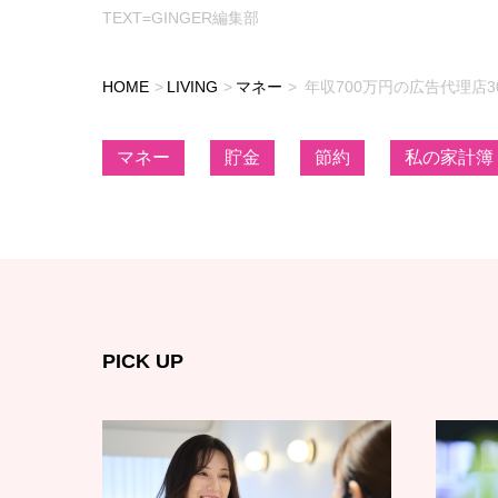
TEXT=GINGER編集部
HOME
LIVING
マネー
年収700万円の広告代理店
マネー
貯金
節約
私の家計簿
PICK UP