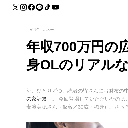
LIVING
マネー
年収700万円の
身OLのリアル
毎月ひとりずつ、読者の皆さんにお財布の中
の家計簿
」。 今回登場していただいたのは
安藤美穂さん（仮名／30歳・独身）。さっ