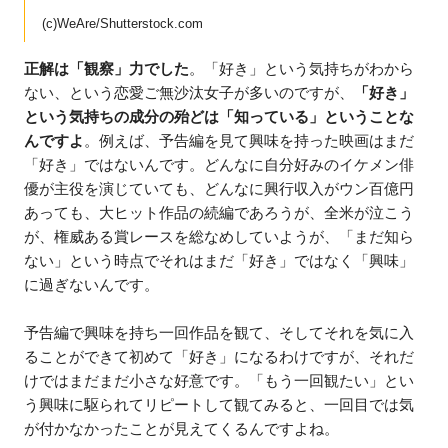
(c)WeAre/Shutterstock.com
正解は「観察」力でした
。「好き」という気持ちがわから
ない、という恋愛ご無沙汰女子が多いのですが、
「好き」
という気持ちの成分の殆どは「知っている」ということな
んですよ
。例えば、予告編を見て興味を持った映画はまだ
「好き」ではないんです。どんなに自分好みのイケメン俳
優が主役を演じていても、どんなに興行収入がウン百億円
あっても、大ヒット作品の続編であろうが、全米が泣こう
が、権威ある賞レースを総なめしていようが、「まだ知ら
ない」という時点でそれはまだ「好き」ではなく「興味」
に過ぎないんです。
予告編で興味を持ち一回作品を観て、そしてそれを気に入
ることができて初めて「好き」になるわけですが、それだ
けではまだまだ小さな好意です。「もう一回観たい」とい
う興味に駆られてリピートして観てみると、一回目では気
が付かなかったことが見えてくるんですよね。