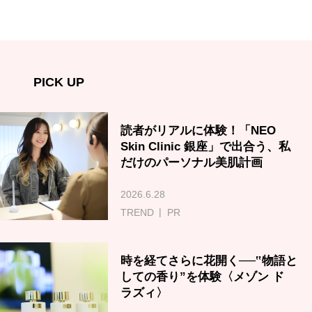
PICK UP
読者がリアルに体験！「NEO
Skin Clinic 銀座」で出合う、私
だけのパーソナル美肌計画
2026.6.28
TREND
PR
時を経てさらに花開く──‟物語と
しての香り”を体験〈メゾン ド
ラズィ〉