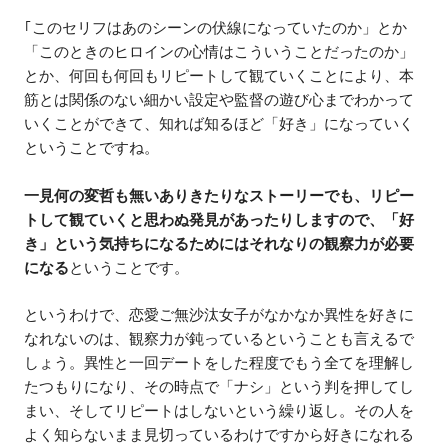
｢このセリフはあのシーンの伏線になっていたのか」とか
「このときのヒロインの心情はこういうことだったのか」
とか、何回も何回もリピートして観ていくことにより、本
筋とは関係のない細かい設定や監督の遊び心までわかって
いくことができて、知れば知るほど「好き」になっていく
ということですね。
一見何の変哲も無いありきたりなストーリーでも、リピー
トして観ていくと思わぬ発見があったりしますので、「好
き」という気持ちになるためにはそれなりの観察力が必要
になる
ということです。
というわけで、恋愛ご無沙汰女子がなかなか異性を好きに
なれないのは、観察力が鈍っているということも言えるで
しょう。異性と一回デートをした程度でもう全てを理解し
たつもりになり、その時点で「ナシ」という判を押してし
まい、そしてリピートはしないという繰り返し。その人を
よく知らないまま見切っているわけですから好きになれる