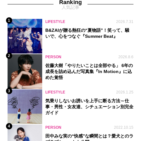
Ranking
人気記事
1
LIFESTYLE
2026.7.31
B&ZAIが贈る熱狂の“夏物語”！笑って、騒
いで、心をつなぐ『Summer Beat』
2
PERSON
2026.8.6
佐藤大樹「やりたいことは全部やる」 6年の
成長を詰め込んだ写真集『In Motion』に込
めた覚悟
3
LIFESTYLE
2026.1.25
気乗りしないお誘いを上手に断る方法～仕
事・男性・女友達、シチュエーション別完全
ガイド
4
PERSON
2022.10.15
田中みな実の“快感”な瞬間とは？愛犬とのラ