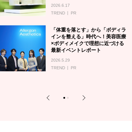
2026.6.17
TREND
PR
「体重を落とす」から「ボディラ
インを整える」時代へ！美容医療
×ボディメイクで理想に近づける
最新イベントレポート
2026.5.29
TREND
PR
Previous
Next
1
2