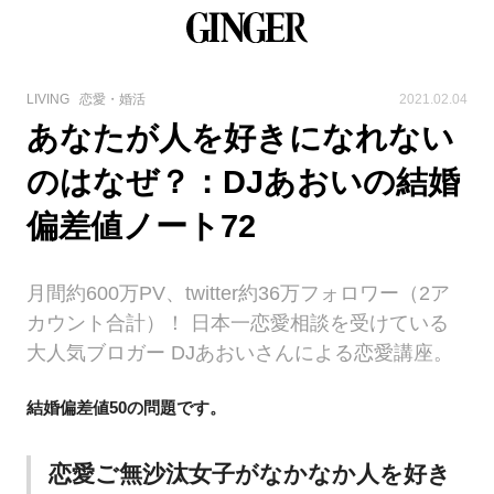
LIVING
恋愛・婚活
2021.02.04
あなたが人を好きになれない
のはなぜ？：DJあおいの結婚
偏差値ノート72
月間約600万PV、twitter約36万フォロワー（2ア
カウント合計）！ 日本一恋愛相談を受けている
大人気ブロガー DJあおいさんによる恋愛講座。
結婚偏差値50の問題です。
恋愛ご無沙汰女子がなかなか人を好き