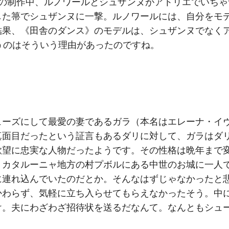
この制作中、ルノワールとシュザンヌがアトリエでいちゃ
した箒でシュザンヌに一撃。ルノワールには、自分をモ
結果、《田舎のダンス》のモデルは、シュザンヌでなく
うのはそういう理由があったのですね。
ューズにして最愛の妻であるガラ（本名はエレーナ・イ
真面目だったという証言もあるダリに対して、ガラはダ
欲望に忠実な人物だったようです。その性格は晩年まで
・カタルーニャ地方の村プボルにある中世のお城に一人
に連れ込んでいたのだとか。そんなはずじゃなかったと
かわらず、気軽に立ち入らせてもらえなかったそう。中
け。夫にわざわざ招待状を送るだなんて。なんともシュ