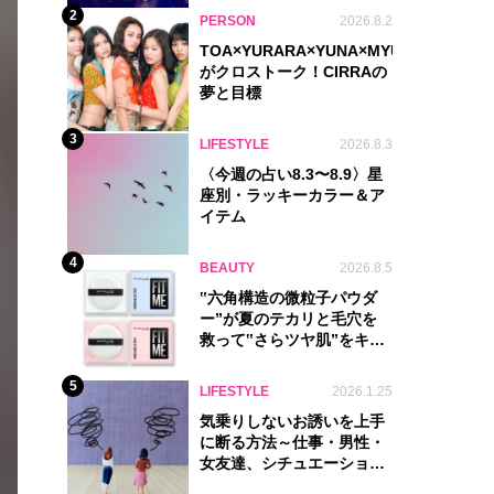
2
PERSON
2026.8.2
TOA×YURARA×YUNA×MYU.Y×MANON
がクロストーク！CIRRAの
夢と目標
3
LIFESTYLE
2026.8.3
〈今週の占い8.3〜8.9〉星
座別・ラッキーカラー＆ア
イテム
4
BEAUTY
2026.8.5
‟六角構造の微粒子パウダ
ー”が夏のテカリと毛穴を
救って‟さらツヤ肌”をキー
プ
5
LIFESTYLE
2026.1.25
気乗りしないお誘いを上手
に断る方法～仕事・男性・
女友達、シチュエーション
別完全ガイド