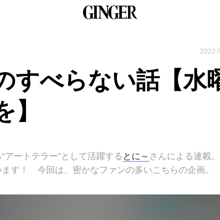
2022.
”のすべらない話【水
を】
“アートテラー”として活躍する
とに～
さんによる連載。
います！ 今回は、密かなファンの多いこちらの企画。