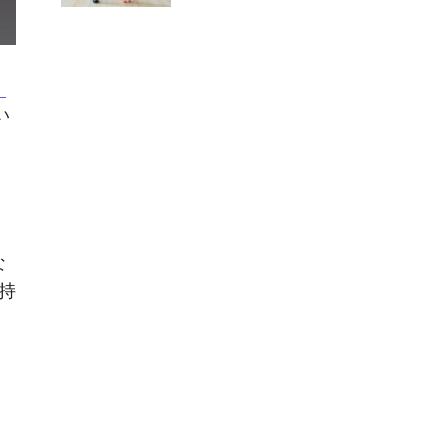
』
い
て
な
持