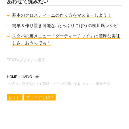
あわせて読みたい
基本のクロスティーニの作り方をマスターしよう！
簡単＆作り置き可能な､たっぷりごぼうの柳川風レシピ
スタバの裏メニュー「ダーティーチャイ」は濃厚な美味
しさ。おうちでも！
TEXT=ブライデン陽子
HOME
LIVING
食
切って混ぜるだけで完成！メイン料理になる｢メキシコ風サラダ｣
レシピ
ブライデン陽子