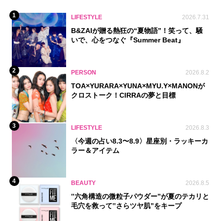
1
LIFESTYLE
2026.7.31
B&ZAIが贈る熱狂の“夏物語”！笑って、騒
いで、心をつなぐ『Summer Beat』
2
PERSON
2026.8.2
TOA×YURARA×YUNA×MYU.Y×MANONが
クロストーク！CIRRAの夢と目標
3
LIFESTYLE
2026.8.3
〈今週の占い8.3〜8.9〉星座別・ラッキーカ
ラー＆アイテム
4
BEAUTY
2026.8.5
‟六角構造の微粒子パウダー”が夏のテカリと
毛穴を救って‟さらツヤ肌”をキープ