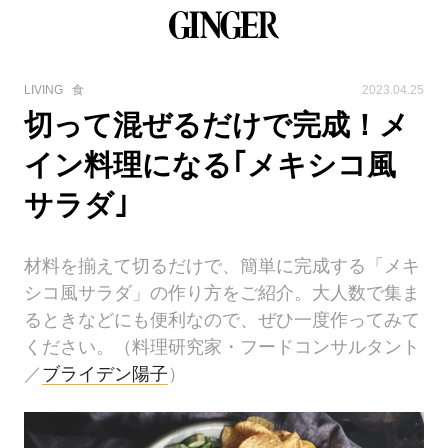
LIVING
食
2023.04.25
切って混ぜるだけで完成！メ
イン料理になる｢メキシコ風
サラダ｣
材料を揃えて切るだけで、簡単に完成する「メキ
シコ風サラダ」の作り方をご紹介。大人数で集ま
るときなどにも便利なので、ぜひ一度作ってみて
ください。（料理研究家・フードコンサルタント
／
ブライデン陽子
）