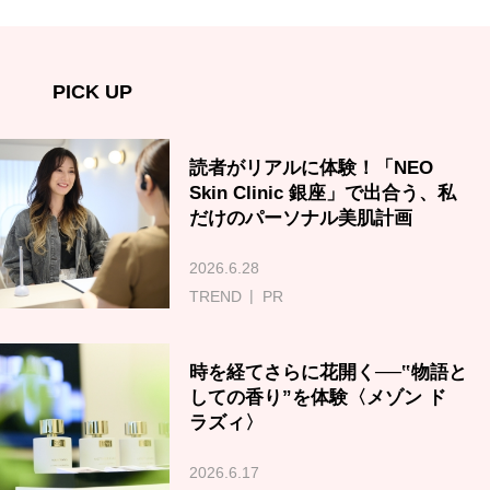
PICK UP
読者がリアルに体験！「NEO
Skin Clinic 銀座」で出合う、私
だけのパーソナル美肌計画
2026.6.28
TREND
PR
時を経てさらに花開く──‟物語と
しての香り”を体験〈メゾン ド
ラズィ〉
2026.6.17