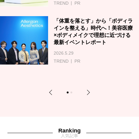
TREND
PR
「体重を落とす」から「ボディラ
インを整える」時代へ！美容医療
×ボディメイクで理想に近づける
最新イベントレポート
2026.5.29
TREND
PR
Previous
Next
1
2
Ranking
人気記事