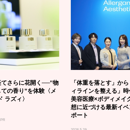
てさらに花開く──‟物
「体重を落とす」から
しての香り”を体験〈メ
ィラインを整える」時
ド ラズィ〉
美容医療×ボディメイ
想に近づける最新イベ
ポート
PR
2026.5.29