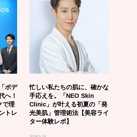
「ボデ
忙しい私たちの肌に、確かな
代へ！
手応えを。「NEO Skin
クで理
Clinic」が叶える初夏の「発
ントレ
光美肌」管理術法【美容ライ
ター体験レポ】
2026.5.16