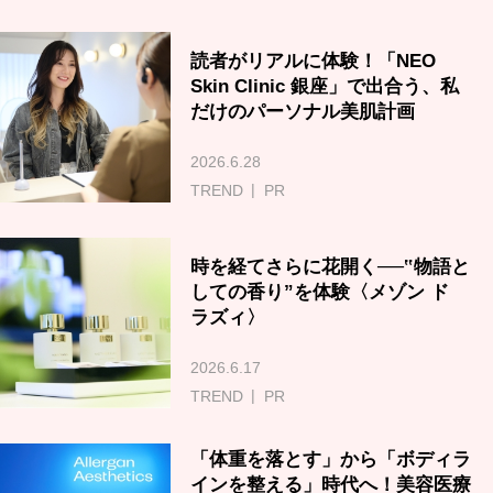
読者がリアルに体験！「NEO
Skin Clinic 銀座」で出合う、私
だけのパーソナル美肌計画
2026.6.28
TREND
PR
時を経てさらに花開く──‟物語と
しての香り”を体験〈メゾン ド
ラズィ〉
2026.6.17
TREND
PR
「体重を落とす」から「ボディラ
インを整える」時代へ！美容医療