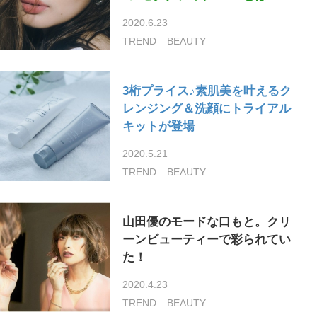
2020.6.23
TREND
BEAUTY
3桁プライス♪素肌美を叶えるク
レンジング＆洗顔にトライアル
キットが登場
2020.5.21
TREND
BEAUTY
山田優のモードな口もと。クリ
ーンビューティーで彩られてい
た！
2020.4.23
TREND
BEAUTY