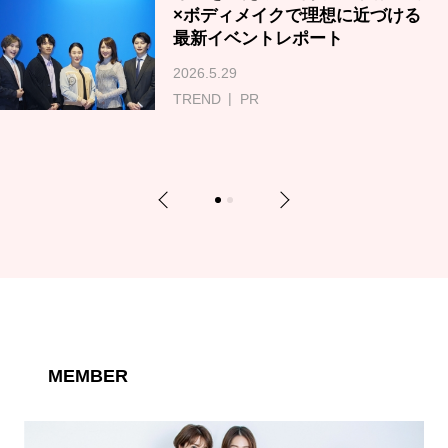
×ボディメイクで理想に近づける
最新イベントレポート
2026.5.29
TREND
PR
Previous
Next
1
2
MEMBER