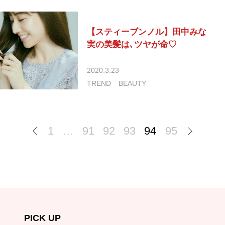
【スティーブンノル】田中みな
実の美髪は､ツヤが命♡
2020.3.23
TREND
BEAUTY
1
…
91
92
93
94
95
PICK UP