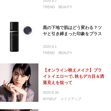
2020.9.2
TREND
BEAUTY
黒の下地で肌はどう変わる？ツ
ヤと引き締まった印象をプラス
2020.9.1
TREND
BEAUTY
【オンライン映えメイク】ブラ
イトイエローで､秋もデカ目＆洒
落見えを狙って
2020.8.30
MYSELF
メイクアップ