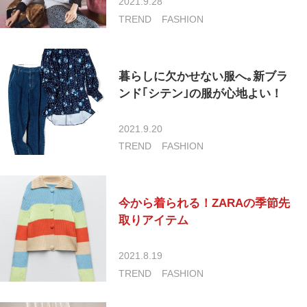
2021.9.28
TREND
FASHION
暮らしに欠かせない服へ｡新ブラ
ンド｢シテン｣の服が心地よい！
2021.9.20
TREND
FASHION
今から着られる！ZARAの季節先
取りアイテム
2021.8.19
TREND
FASHION