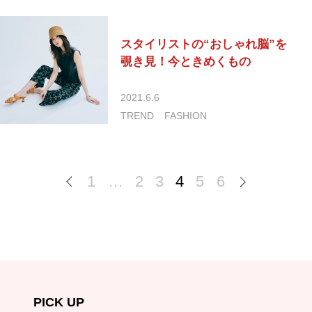
スタイリストの“おしゃれ脳”を
覗き見！今ときめくもの
2021.6.6
TREND
FASHION
1
…
2
3
4
5
6
PICK UP