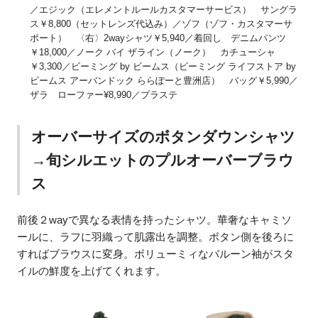
／エジック（エレメントルールカスタマーサービス） サングラ
ス￥8,800（セットレンズ代込み）／ゾフ（ゾフ・カスタマーサ
ポート） 〈右〉2wayシャツ￥5,940／着回し デニムパンツ
￥18,000／ノーク バイ ザライン（ノーク） カチューシャ
￥3,300／ビーミング by ビームス（ビーミング ライフストア by
ビームス アーバンドック ららぽーと豊洲店） バッグ￥5,990／
ザラ ローファー¥8,990／プラステ
オーバーサイズのボタンダウンシャツ
→旬シルエットのプルオーバーブラウ
ス
前後２wayで異なる表情を持ったシャツ。華奢なキャミソ
ールに、ラフに羽織って肌露出を調整。ボタン側を後ろに
すればブラウスに変身。ボリューミィなバルーン袖がスタ
イルの鮮度を上げてくれます。