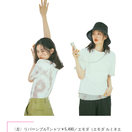
〈左〉リバーシブルTシャツ￥5,490／エモダ（エモダ ルミネエ