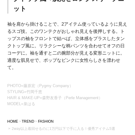
ット
袖を肩から掛けることで、2アイテム使っているように見え
るスゴ技。このワンテクがおしゃれ見えを後押しする。ト
ップスの袖をフロントで結べば、立体感をプラスしたタン
クトップ風に。リラクシーな柄パンツを合わせてオフの日
コーデに。袖を通すと二の腕部分が見える変形ニットに。
適度な肌見せで、ポップなピンクに女性らしさを漂わせ
て。
PHOTO=藤原宏（Pygmy Company）
STYLING=竹岡千恵
HAIR & MAKE-UP=森野友香子（Perle Management）
MODEL=泉はる
HOME
TREND
FASHION
2way以上着回せるのに1万円以下で手に入る！優秀アイテム5選