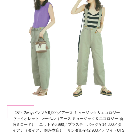
〈左〉2wayパンツ￥9,900／アース ミュージック＆エコロジー
ヴァイオレット レーベル（アース ミュージック＆エコロジー 新
宿ミロード） ニット￥6,990／プラステ バッグ￥14,300／ダ
イアナ（ダイアナ 銀座本店） サンダル￥42,900／オソイ（UTS