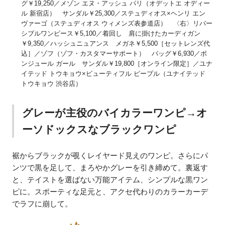
グ￥19,250／メゾン エヌ・アッシュ パリ（オデットエ オディー
ル 新宿店） サンダル￥25,300／ステュディオス×ヘンリ エン
ヴァーゴ（ステュディオス ウィメンズ表参道店） 〈右〉リバー
シブルワンピース￥5,100／着回し 肩に掛けたカーディガン
￥9,350／ハッシュニュアンス メガネ￥5,500［セットレンズ代
込］／ゾフ（ゾフ・カスタマーサポート） バッグ￥6,930／ボ
ンジュール ガール サンダル￥19,800［オンライン限定］／ユナ
イテッド トウキョウ×ビューティフル ピープル（ユナイテッド
トウキョウ 渋谷店）
グレーが主役のバイカラーワンピ→オ
ーソドックスなブラックワンピ
裾からブラックが覗くレイヤード見えのワンピ。さらにパ
ンツで黒を足して、まろやかグレーを引き締めて。裏返す
と、テイストを選ばない万能アイテム、シンプルな黒ワン
ピに。スポーティな足元と、アクセ代わりのカラーカーデ
でラフに崩して。