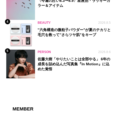
〈今週の占い8.3〜8.9〉星座別・ラッキーカ
ラー＆アイテム
4
BEAUTY
2026.8.5
‟六角構造の微粒子パウダー”が夏のテカリと
毛穴を救って‟さらツヤ肌”をキープ
5
PERSON
2026.8.6
佐藤大樹「やりたいことは全部やる」 6年の
成長を詰め込んだ写真集『In Motion』に込
めた覚悟
MEMBER