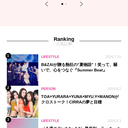
Previous
Next
1
2
Ranking
人気記事
1
LIFESTYLE
2026.7.31
B&ZAIが贈る熱狂の“夏物語”！笑って、騒
いで、心をつなぐ『Summer Beat』
2
PERSON
2026.8.2
TOA×YURARA×YUNA×MYU.Y×MANONが
クロストーク！CIRRAの夢と目標
3
LIFESTYLE
2026.8.3