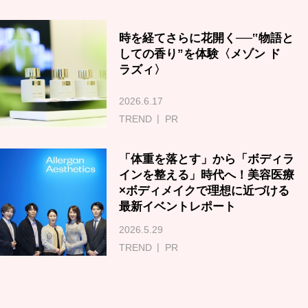
時を経てさらに花開く──‟物語と
しての香り”を体験〈メゾン ド
ラズィ〉
2026.6.17
TREND
PR
「体重を落とす」から「ボディラ
インを整える」時代へ！美容医療
×ボディメイクで理想に近づける
最新イベントレポート
2026.5.29
TREND
PR