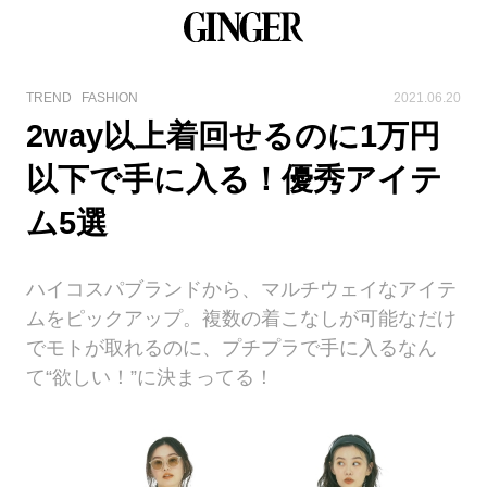
TREND
FASHION
2021.06.20
2way以上着回せるのに1万円
以下で手に入る！優秀アイテ
ム5選
ハイコスパブランドから、マルチウェイなアイテ
ムをピックアップ。複数の着こなしが可能なだけ
でモトが取れるのに、プチプラで手に入るなん
て“欲しい！”に決まってる！