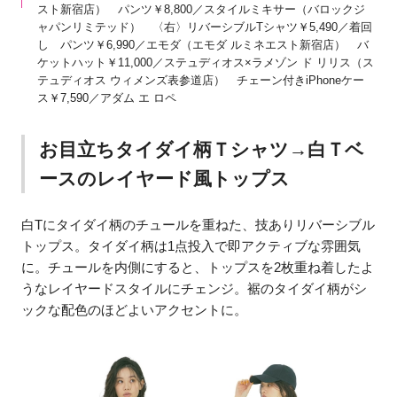
スト新宿店） パンツ￥8,800／スタイルミキサー（バロックジ
ャパンリミテッド） 〈右〉リバーシブルTシャツ￥5,490／着回
し パンツ￥6,990／エモダ（エモダ ルミネエスト新宿店） バ
ケットハット￥11,000／ステュディオス×ラメゾン ド リリス（ス
テュディオス ウィメンズ表参道店） チェーン付きiPhoneケー
ス￥7,590／アダム エ ロペ
お目立ちタイダイ柄Ｔシャツ→白Ｔベ
ースのレイヤード風トップス
白Tにタイダイ柄のチュールを重ねた、技ありリバーシブル
トップス。タイダイ柄は1点投入で即アクティブな雰囲気
に。チュールを内側にすると、トップスを2枚重ね着したよ
うなレイヤードスタイルにチェンジ。裾のタイダイ柄がシ
ックな配色のほどよいアクセントに。