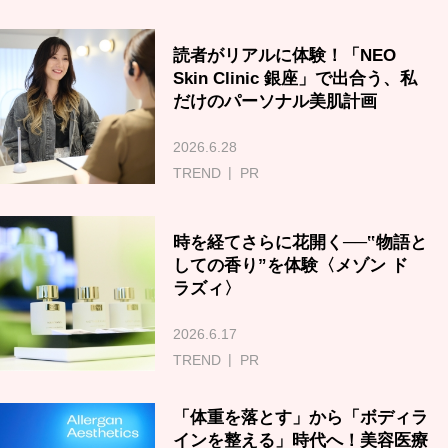
読者がリアルに体験！「NEO
Skin Clinic 銀座」で出合う、私
だけのパーソナル美肌計画
2026.6.28
TREND
PR
時を経てさらに花開く──‟物語と
しての香り”を体験〈メゾン ド
ラズィ〉
2026.6.17
TREND
PR
「体重を落とす」から「ボディラ
インを整える」時代へ！美容医療