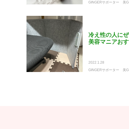
GINGERサポーター
美G
冷え性の人にぜ
美容マニアおす
2022.1.28
GINGERサポーター
美G