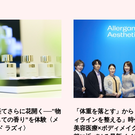
てさらに花開く──‟物
「体重を落とす」から
しての香り”を体験〈メ
ィラインを整える」時
ド ラズィ〉
美容医療×ボディメイ