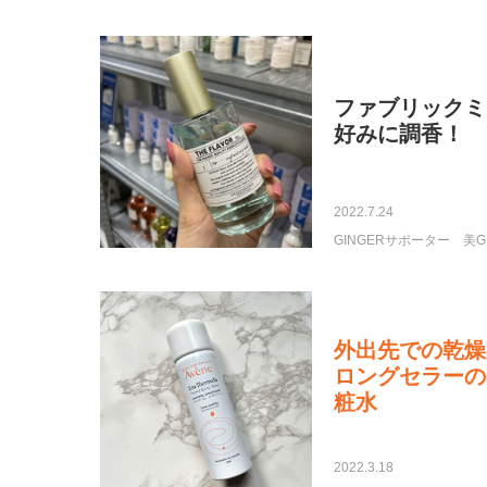
ファブリックミ
好みに調香！
2022.7.24
GINGERサポーター
美G
外出先での乾燥
ロングセラーの
粧水
2022.3.18