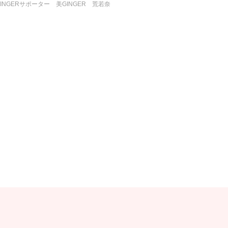
GINGERサポーター
美GINGER
荒若奈