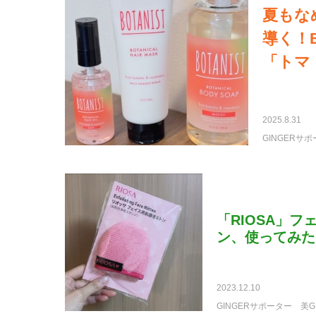
夏もな
導く！B
「トマ
2025.8.31
GINGERサ
「RIOSA」
ン、使ってみた
2023.12.10
GINGERサポーター
美G