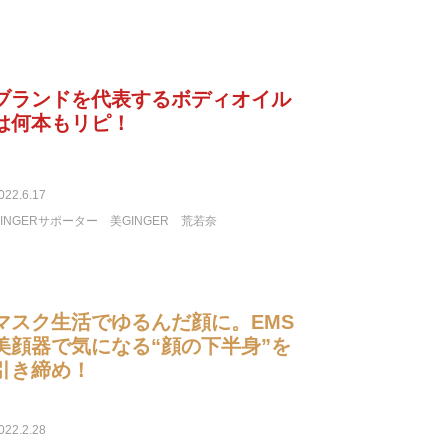
ブランドを代表するボディオイル
は何本もリピ！
022.6.17
GINGERサポーター
美GINGER
荒若奈
マスク生活でゆるんだ顔に。EMS
美顔器で気になる“顔の下半身”を
引き締め！
022.2.28