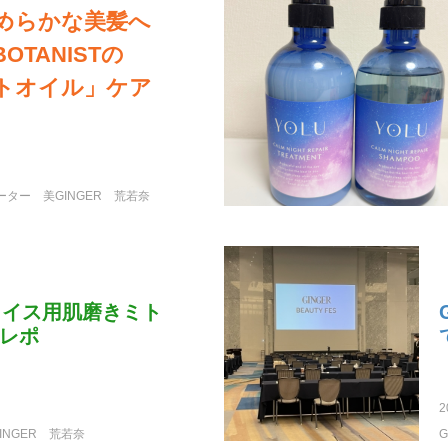
めらかな美髪へ
OTANISTの
トオイル」ケア
ポーター
美GINGER
荒若奈
フェイス用肌磨きミト
レポ
2
INGER
荒若奈