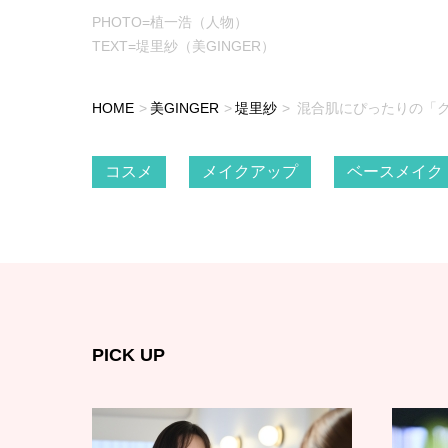
PHOTO=植一浩（人物）
TEXT=堤里紗（美GINGER）
HOME
美GINGER
堤里紗
混合肌にぴったりの「
コスメ
メイクアップ
ベースメイク
PICK UP