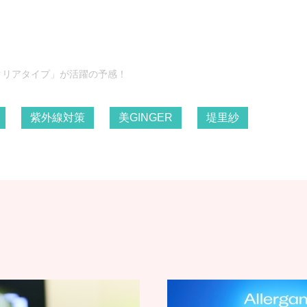
クリアタイプ」が活躍の予感！
紫外線対策
美GINGER
堤里紗