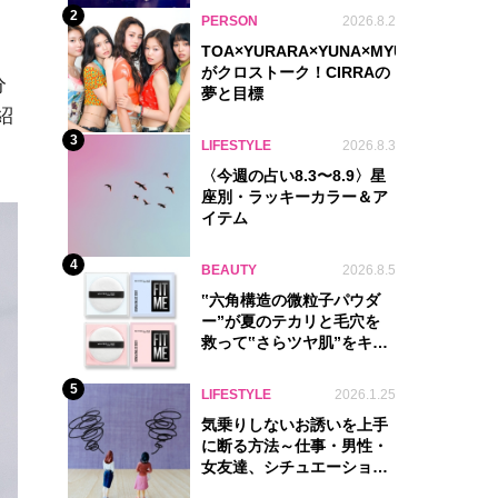
2
PERSON
2026.8.2
TOA×YURARA×YUNA×MYU.Y×MANON
がクロストーク！CIRRAの
分
夢と目標
紹
3
LIFESTYLE
2026.8.3
〈今週の占い8.3〜8.9〉星
座別・ラッキーカラー＆ア
イテム
4
BEAUTY
2026.8.5
‟六角構造の微粒子パウダ
ー”が夏のテカリと毛穴を
救って‟さらツヤ肌”をキー
プ
5
LIFESTYLE
2026.1.25
気乗りしないお誘いを上手
に断る方法～仕事・男性・
女友達、シチュエーション
別完全ガイド