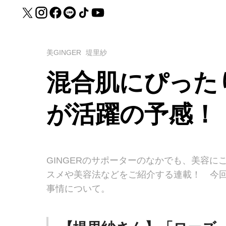
美GINGER
堤里紗
混合肌にぴった
が活躍の予感！
GINGERのサポーターのなかでも、美容に
スメや美容法などをご紹介する連載！ 今
事情について。