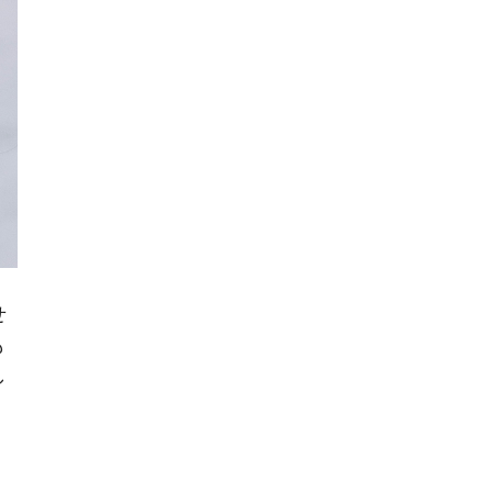
せ
も
し