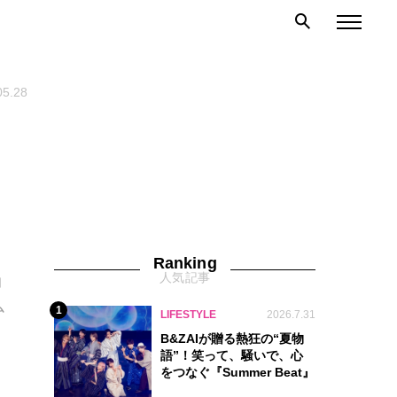
05.28
」
Ranking
人気記事
コ
ム
1
LIFESTYLE
2026.7.31
B&ZAIが贈る熱狂の“夏物
語”！笑って、騒いで、心
をつなぐ『Summer Beat』