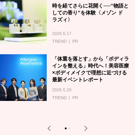
時を経てさらに花開く──‟物語と
しての香り”を体験〈メゾン ド
ラズィ〉
2026.6.17
TREND
PR
「体重を落とす」から「ボディラ
インを整える」時代へ！美容医療
×ボディメイクで理想に近づける
最新イベントレポート
2026.5.29
TREND
PR
Previous
Next
1
2