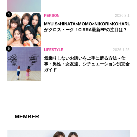
4
PERSON
2026.8.1
MYU.S×HINATA×MOMO×NIKORI×KOHARU
がクロストーク！CIRRA最新EPの注目は？
5
LIFESTYLE
2026.1.25
気乗りしないお誘いを上手に断る方法～仕
事・男性・女友達、シチュエーション別完全
ガイド
MEMBER