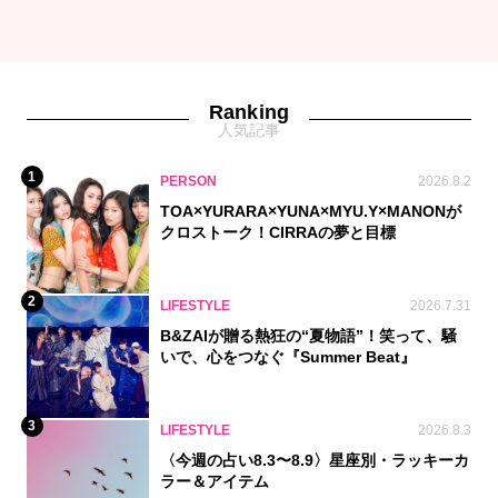
Ranking
人気記事
1
PERSON
2026.8.2
TOA×YURARA×YUNA×MYU.Y×MANONが
クロストーク！CIRRAの夢と目標
2
LIFESTYLE
2026.7.31
B&ZAIが贈る熱狂の“夏物語”！笑って、騒
いで、心をつなぐ『Summer Beat』
3
LIFESTYLE
2026.8.3
〈今週の占い8.3〜8.9〉星座別・ラッキーカ
ラー＆アイテム