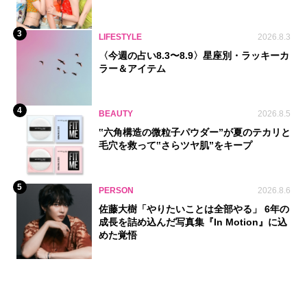
3
LIFESTYLE
2026.8.3
〈今週の占い8.3〜8.9〉星座別・ラッキーカ
ラー＆アイテム
4
BEAUTY
2026.8.5
‟六角構造の微粒子パウダー”が夏のテカリと
毛穴を救って‟さらツヤ肌”をキープ
5
PERSON
2026.8.6
佐藤大樹「やりたいことは全部やる」 6年の
成長を詰め込んだ写真集『In Motion』に込
めた覚悟