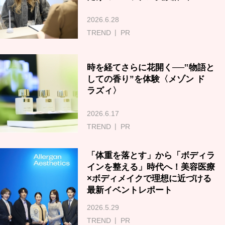
2026.6.28
TREND
PR
時を経てさらに花開く──‟物語と
しての香り”を体験〈メゾン ド
ラズィ〉
2026.6.17
TREND
PR
「体重を落とす」から「ボディラ
インを整える」時代へ！美容医療
×ボディメイクで理想に近づける
最新イベントレポート
2026.5.29
TREND
PR