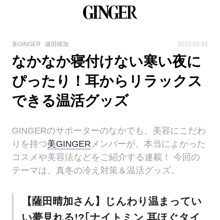
美GINGER
薩田晴加
2022.02.01
なかなか寝付けない寒い夜に
ぴったり！耳からリラックス
できる温活グッズ
GINGERのサポーターのなかでも、美容にこだわ
りを持つ
美GINGER
メンバーが、本当によかった
コスメや美容法などをご紹介する連載！ 今回の
テーマは、真冬の冷え対策＆温活グッズ。
【薩田晴加さん】じんわり温まってい
い夢見れる!?｢ナイトミン 耳ほぐタイ