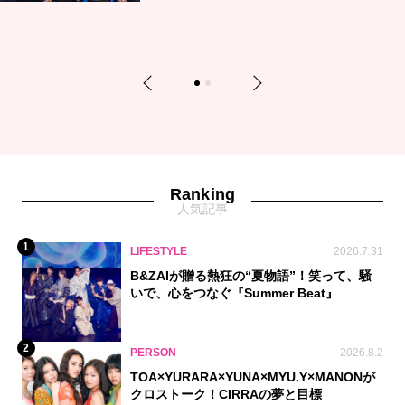
Previous
Next
1
2
Ranking
人気記事
1
LIFESTYLE
2026.7.31
B&ZAIが贈る熱狂の“夏物語”！笑って、騒
いで、心をつなぐ『Summer Beat』
2
PERSON
2026.8.2
TOA×YURARA×YUNA×MYU.Y×MANONが
クロストーク！CIRRAの夢と目標