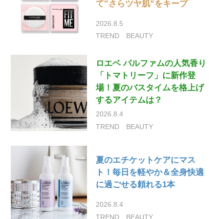
て‟さらツヤ肌”をキープ
2026.8.5
TREND
BEAUTY
ロエベ パルファムの人気香り
「トマトリーフ」に新作登
場！夏のバスタイムを格上げ
するアイテムは？
2026.8.4
TREND
BEAUTY
夏のエチケットケアにマス
ト！毎日を軽やか＆全身快適
に過ごせる頼れる1本
2026.8.4
TREND
BEAUTY