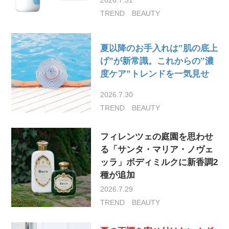
TREND
BEAUTY
夏以降のお手入れは‟肌の底上
げ”が新常識。これからの‟濃
度ケア”トレンドを一気見せ
2026.7.30
TREND
BEAUTY
フィレンツェの庭園を思わせ
る「サンタ・マリア・ノヴェ
ッラ」ボディミルクに新香調2
種が追加
2026.7.29
TREND
BEAUTY