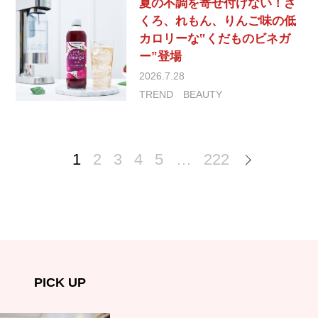
夏の不調を寄せ付けない！ざ
くろ、れもん、りんご味の低
カロリーな‟くだものビネガ
ー”登場
2026.7.28
TREND
BEAUTY
1
2
3
4
5
…
222
PICK UP