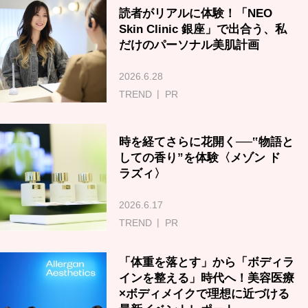
読者がリアルに体験！「NEO
Skin Clinic 銀座」で出合う、私
だけのパーソナル美肌計画
2026.6.28
TREND
PR
時を経てさらに花開く──‟物語と
しての香り”を体験〈メゾン ド
ラズィ〉
2026.6.17
TREND
PR
「体重を落とす」から「ボディラ
インを整える」時代へ！美容医療
×ボディメイクで理想に近づける