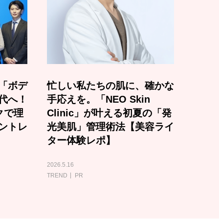
「ボデ
忙しい私たちの肌に、確かな
代へ！
手応えを。「NEO Skin
クで理
Clinic」が叶える初夏の「発
ントレ
光美肌」管理術法【美容ライ
ター体験レポ】
2026.5.16
TREND
PR