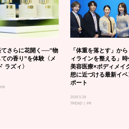
てさらに花開く──‟物
「体重を落とす」から
しての香り”を体験〈メ
ィラインを整える」時
ド ラズィ〉
美容医療×ボディメイ
想に近づける最新イベ
ポート
PR
2026.5.29
TREND
PR