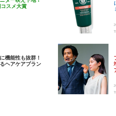
ニター映え下地！
期コスメ大賞
2
T
に機能性も抜群！
るヘアケアブラン
2
T