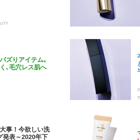
AUTY
バズりアイテム｡
く､毛穴レス肌へ
2
T
大事！今欲しい洗
発表～2020年下