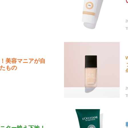
2
T
！美容マニアが自
たもの
2
T