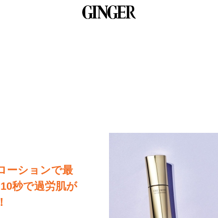
ローションで最
｡10秒で過労肌が
！