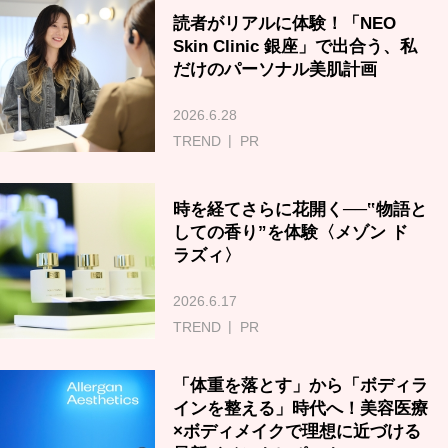
読者がリアルに体験！「NEO
Skin Clinic 銀座」で出合う、私
だけのパーソナル美肌計画
2026.6.28
TREND
PR
時を経てさらに花開く──‟物語と
しての香り”を体験〈メゾン ド
ラズィ〉
2026.6.17
TREND
PR
「体重を落とす」から「ボディラ
インを整える」時代へ！美容医療
×ボディメイクで理想に近づける