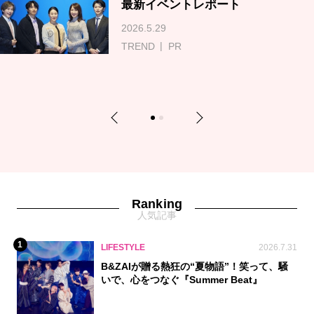
最新イベントレポート
2026.5.29
TREND
PR
Previous
Next
1
2
Ranking
人気記事
1
LIFESTYLE
2026.7.31
B&ZAIが贈る熱狂の“夏物語”！笑って、騒
いで、心をつなぐ『Summer Beat』