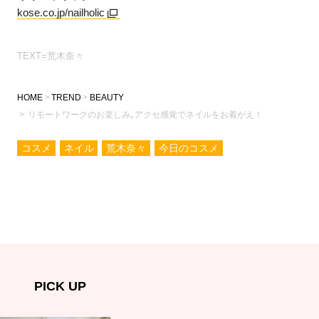
kose.co.jp/nailholic
TEXT=荒木奈々
HOME
TREND
BEAUTY
リモートワークのお楽しみ｡アクセ感覚でネイルをお着がえ！
コスメ
ネイル
荒木奈々
今日のコスメ
PICK UP