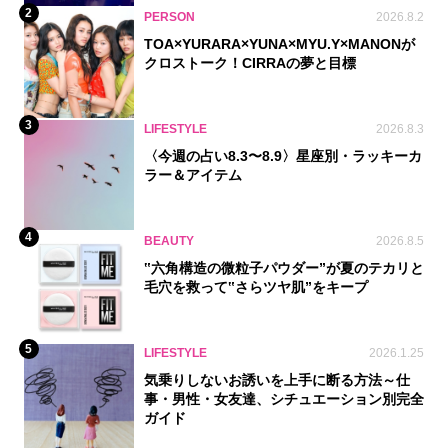
2
PERSON
2026.8.2
TOA×YURARA×YUNA×MYU.Y×MANONが
クロストーク！CIRRAの夢と目標
3
LIFESTYLE
2026.8.3
〈今週の占い8.3〜8.9〉星座別・ラッキーカ
ラー＆アイテム
4
BEAUTY
2026.8.5
‟六角構造の微粒子パウダー”が夏のテカリと
毛穴を救って‟さらツヤ肌”をキープ
5
LIFESTYLE
2026.1.25
気乗りしないお誘いを上手に断る方法～仕
事・男性・女友達、シチュエーション別完全
ガイド