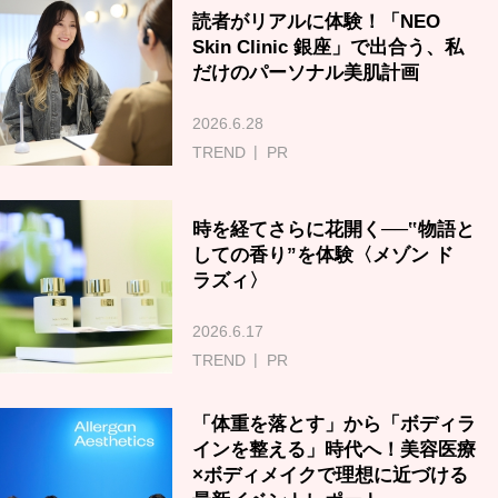
読者がリアルに体験！「NEO
Skin Clinic 銀座」で出合う、私
だけのパーソナル美肌計画
2026.6.28
TREND
PR
時を経てさらに花開く──‟物語と
しての香り”を体験〈メゾン ド
ラズィ〉
2026.6.17
TREND
PR
「体重を落とす」から「ボディラ
インを整える」時代へ！美容医療
×ボディメイクで理想に近づける