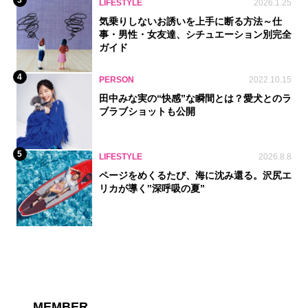
LIFESTYLE
2026.1.25
気乗りしないお誘いを上手に断る方法～仕
事・男性・女友達、シチュエーション別完全
ガイド
4
PERSON
2022.10.15
田中みな実の“快感”な瞬間とは？愛犬とのラ
ブラブショットも公開
5
LIFESTYLE
2026.8.8
ページをめくるたび、海に沈み還る。沢尻エ
リカが導く‟深呼吸の夏”
MEMBER