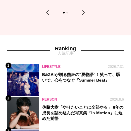
Previous
Next
1
2
Ranking
人気記事
1
LIFESTYLE
2026.7.31
B&ZAIが贈る熱狂の“夏物語”！笑って、騒
いで、心をつなぐ『Summer Beat』
2
PERSON
2026.8.6
佐藤大樹「やりたいことは全部やる」 6年の
成長を詰め込んだ写真集『In Motion』に込
めた覚悟
3