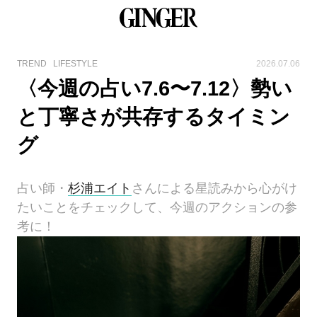
TREND
LIFESTYLE
2026.07.06
〈今週の占い7.6〜7.12〉勢い
と丁寧さが共存するタイミン
グ
占い師・
杉浦エイト
さんによる星読みから心がけ
たいことをチェックして、今週のアクションの参
考に！