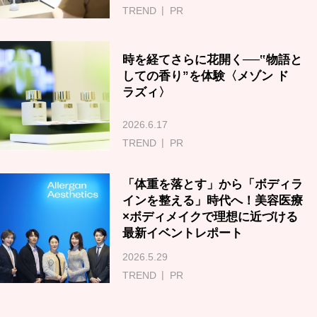
TREND
PR
時を経てさらに花開く──‟物語と
しての香り”を体験〈メゾン ド
ラズィ〉
2026.6.17
TREND
PR
「体重を落とす」から「ボディラ
インを整える」時代へ！美容医療
×ボディメイクで理想に近づける
最新イベントレポート
2026.5.29
TREND
PR