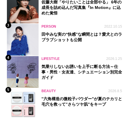
佐藤大樹「やりたいことは全部やる」 6年の
成長を詰め込んだ写真集『In Motion』に込
めた覚悟
3
PERSON
2022.10.15
田中みな実の“快感”な瞬間とは？愛犬とのラ
ブラブショットも公開
4
LIFESTYLE
2026.1.25
気乗りしないお誘いを上手に断る方法～仕
事・男性・女友達、シチュエーション別完全
ガイド
5
BEAUTY
2026.8.5
‟六角構造の微粒子パウダー”が夏のテカリと
毛穴を救って‟さらツヤ肌”をキープ