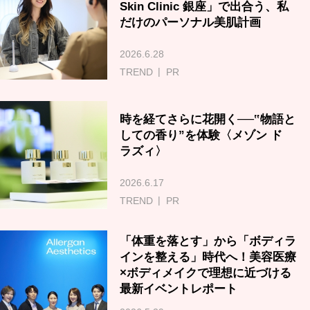
Skin Clinic 銀座」で出合う、私
だけのパーソナル美肌計画
2026.6.28
TREND
PR
時を経てさらに花開く──‟物語と
しての香り”を体験〈メゾン ド
ラズィ〉
2026.6.17
TREND
PR
「体重を落とす」から「ボディラ
インを整える」時代へ！美容医療
×ボディメイクで理想に近づける
最新イベントレポート