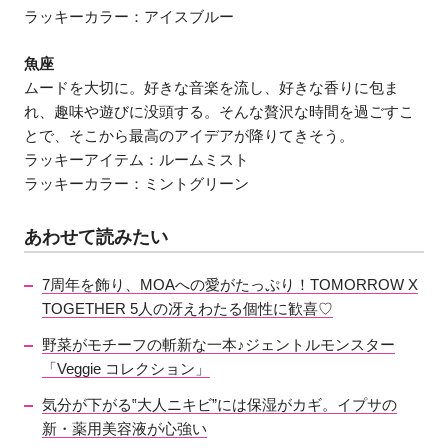
ラッキーカラー：アイスブルー
魚座
ムードを大切に。好きな音楽を流し、好きな香りに包ま
れ、趣味や遊びに没頭する。そんな贅沢な時間を過ごすこ
とで、そこから最高のアイデアが降りてきそう。
ラッキーアイテム：ルームミスト
ラッキーカラー：ミントグリーン
あわせて読みたい
7周年を飾り、MOAへの愛がたっぷり！TOMORROW X
TOGETHER 5人の冴えわたる個性に歓喜♡
野菜がモチーフの斬新な一本♪ジェントルモンスター
「Veggie コレクション」
気分が下がる‟大人ニキビ”には保湿がカギ。イプサの
新・薬用美容液が心強い