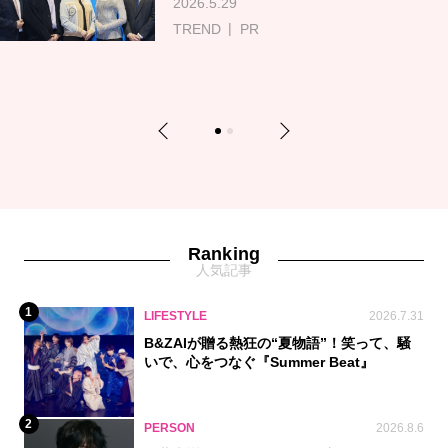
2026.5.29
TREND
PR
Previous
Next
1
2
Ranking
人気記事
1
LIFESTYLE
2026.7.31
B&ZAIが贈る熱狂の“夏物語”！笑って、騒
いで、心をつなぐ『Summer Beat』
2
PERSON
2026.8.6