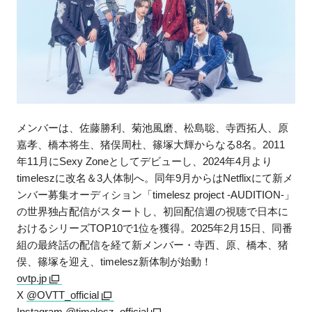
メンバーは、佐藤勝利、菊池風磨、松島聡、寺西拓人、原
嘉孝、橋本将生、猪俣周杜、篠塚大輝からなる8名。2011
年11月にSexy Zoneとしてデビューし、2024年4月より
timeleszに改名＆3人体制へ。同年9月からはNetflixにて新メ
ンバー募集オーディション「timelesz project -AUDITION-」
の世界独占配信がスタートし、初回配信週の視聴で日本に
おけるシリーズTOP10で1位を獲得。2025年2月15日、同番
組の最終話の配信を経て新メンバー・寺西、原、橋本、猪
俣、篠塚を迎え、timelesz新体制が始動！
ovtp.jp
X
@OVTT_official
Instagram
@timelesz_official