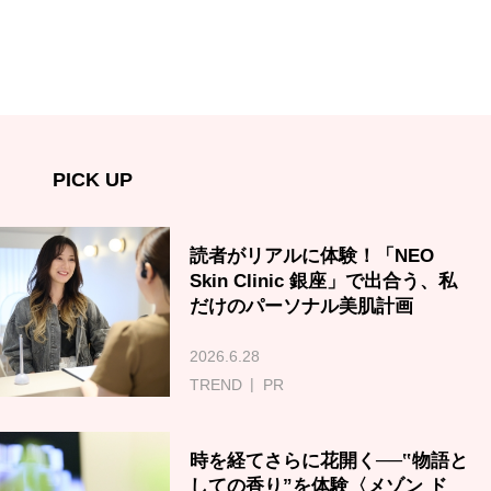
PICK UP
読者がリアルに体験！「NEO
Skin Clinic 銀座」で出合う、私
だけのパーソナル美肌計画
2026.6.28
TREND
PR
時を経てさらに花開く──‟物語と
しての香り”を体験〈メゾン ド