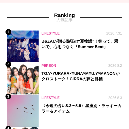
Ranking
人気記事
1
LIFESTYLE
2026.7.31
B&ZAIが贈る熱狂の“夏物語”！笑って、騒
いで、心をつなぐ『Summer Beat』
2
PERSON
2026.8.2
TOA×YURARA×YUNA×MYU.Y×MANONが
クロストーク！CIRRAの夢と目標
3
LIFESTYLE
2026.8.3
〈今週の占い8.3〜8.9〉星座別・ラッキーカ
ラー＆アイテム
4