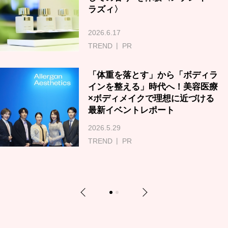
ラズィ〉
2026.6.17
TREND
PR
「体重を落とす」から「ボディラ
インを整える」時代へ！美容医療
×ボディメイクで理想に近づける
最新イベントレポート
2026.5.29
TREND
PR
Previous
Next
1
2