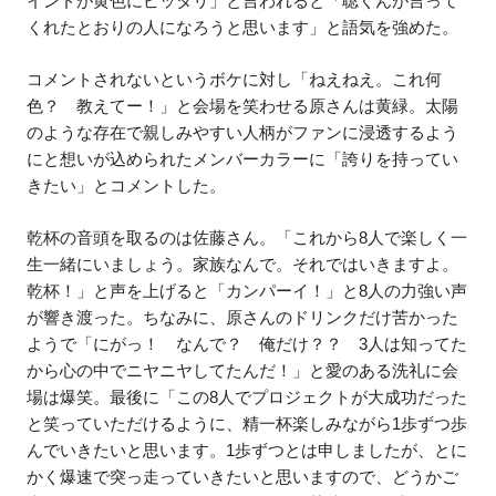
インドが黄色にピッタリ」と言われると「聡くんが言って
くれたとおりの人になろうと思います」と語気を強めた。
コメントされないというボケに対し「ねえねえ。これ何
色？ 教えてー！」と会場を笑わせる原さんは黄緑。太陽
のような存在で親しみやすい人柄がファンに浸透するよう
にと想いが込められたメンバーカラーに「誇りを持ってい
きたい」とコメントした。
乾杯の音頭を取るのは佐藤さん。「これから8人で楽しく一
生一緒にいましょう。家族なんで。それではいきますよ。
乾杯！」と声を上げると「カンパーイ！」と8人の力強い声
が響き渡った。ちなみに、原さんのドリンクだけ苦かった
ようで「にがっ！ なんで？ 俺だけ？？ 3人は知ってた
から心の中でニヤニヤしてたんだ！」と愛のある洗礼に会
場は爆笑。最後に「この8人でプロジェクトが大成功だった
と笑っていただけるように、精一杯楽しみながら1歩ずつ歩
んでいきたいと思います。1歩ずつとは申しましたが、とに
かく爆速で突っ走っていきたいと思いますので、どうかご