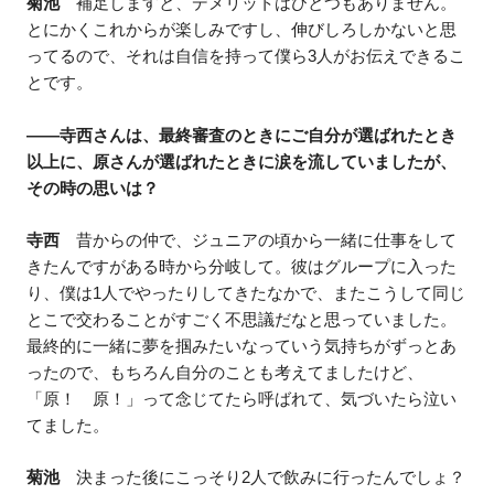
菊池
補足しますと、デメリットはひとつもありません。
とにかくこれからが楽しみですし、伸びしろしかないと思
ってるので、それは自信を持って僕ら3人がお伝えできるこ
とです。
——寺西さんは、最終審査のときにご自分が選ばれたとき
以上に、原さんが選ばれたときに涙を流していましたが、
その時の思いは？
寺西
昔からの仲で、ジュニアの頃から一緒に仕事をして
きたんですがある時から分岐して。彼はグループに入った
り、僕は1人でやったりしてきたなかで、またこうして同じ
とこで交わることがすごく不思議だなと思っていました。
最終的に一緒に夢を掴みたいなっていう気持ちがずっとあ
ったので、もちろん自分のことも考えてましたけど、
「原！ 原！」って念じてたら呼ばれて、気づいたら泣い
てました。
菊池
決まった後にこっそり2人で飲みに行ったんでしょ？