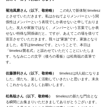
菊池風磨さん（以下、敬称略）
この8人で新体制 timelesz
とさせていただきます。私はかねてよりメンバーという関
係性はメンバーという表現でしか表せないと申しておりま
した。友人や家族ではなく、メンバーという言葉でしか表
せない特殊な関係値だと。ですが、あえてこの場を借りて
宣言させていただきます。我々は“家族”です。家族となり
ました。名字はtimeleszです。ということで、本日は
「timelesz襲名式」と謳わせていただくことにいたしま
す。ちなみにこの文字（後ろの看板）は松島聡の直筆で
す。
佐藤勝利さん（以下、敬称略）
timeleszは8人組になりま
した。僕たち、楽しく活動していきたいと思います。末永
くこれからもよろしくお願いします。
松島聡さん（以下、敬称略）
timeleszの新たな門出とな
る瞬間にお集まりいただきましてありがとうございます。