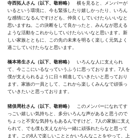
寺西拓人さん（以下、敬称略）
横を見ると、メンバーが
いるという環境に、今も緊張したり嬉しかったり、いろん
な感情になるんですけども、仲良くしていけたらいいなと
思いますね。この決断をして良かったと、みんなが思える
ような活動をこれからしていけたらいいなと思います。新
しい家族とともに、この先の未来を明るく楽しく元気よく
過ごしていけたらなと思います。
橋本将生さん（以下、敬称略）
いろんな人に支えられ
て、今ここにいるなっていうふうに思っております。7人を
僕が支えられるように日々精進していきたいと思っており
ます。家族の一員として、これから楽しくみんなで頑張っ
ていきたいと思っております。
猪俣周杜さん（以下、敬称略）
このメンバーになれてす
っごい嬉しい気持ちと、多分いろんな声があると思うので
ちょっと不安な気持ちもあるんですけど、7人の家族に支え
られて、でも僕も支えながら一緒に頑張れたらなと思って
ます。この8人で楽しいこととかいろんなことをやって、上