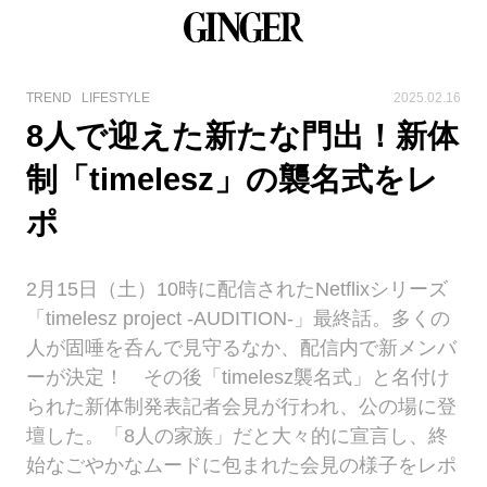
TREND
LIFESTYLE
2025.02.16
8人で迎えた新たな門出！新体
制「timelesz」の襲名式をレ
ポ
2月15日（土）10時に配信されたNetflixシリーズ
「timelesz project -AUDITION-」最終話。多くの
人が固唾を呑んで見守るなか、配信内で新メンバ
ーが決定！ その後「timelesz襲名式」と名付け
られた新体制発表記者会見が行われ、公の場に登
壇した。「8人の家族」だと大々的に宣言し、終
始なごやかなムードに包まれた会見の様子をレポ