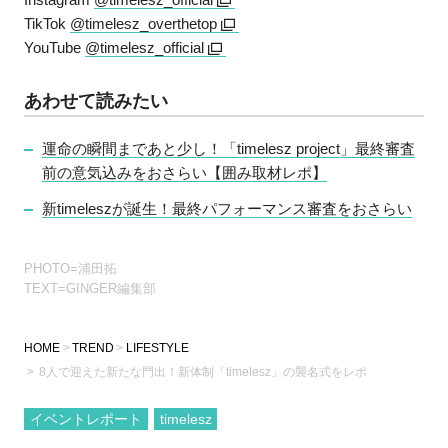
TikTok
@timelesz_overthetop
YouTube
@timelesz_official
あわせて読みたい
運命の瞬間まであと少し！「timelesz project」最終審査
前の意気込みをおさらい【囲み取材レポ】
新timeleszが誕生！最終パフォーマンス審査をおさらい
PHOTO=浦田拓
TEXT=GINGER編集部
HOME
TREND
LIFESTYLE
8人で迎えた新たな門出！新体制「timelesz」の襲名式をレポ
イベントレポート
timelesz