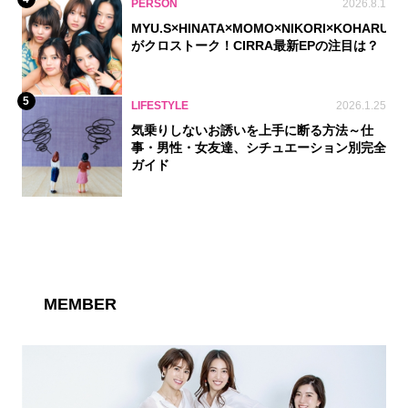
PERSON
2026.8.1
MYU.S×HINATA×MOMO×NIKORI×KOHARU
がクロストーク！CIRRA最新EPの注目は？
5
LIFESTYLE
2026.1.25
気乗りしないお誘いを上手に断る方法～仕
事・男性・女友達、シチュエーション別完全
ガイド
MEMBER