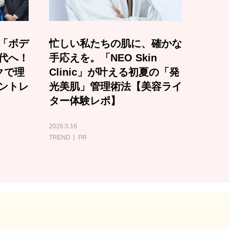
「ボデ
忙しい私たちの肌に、確かな
代へ！
手応えを。「NEO Skin
クで理
Clinic」が叶える初夏の「発
ントレ
光美肌」管理術法【美容ライ
ター体験レポ】
2026.5.16
TREND
PR