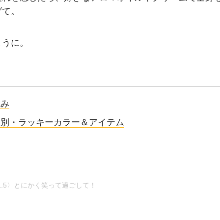
げて。
ように。
読み
の星座別・ラッキーカラー＆アイテム
〜1.5〉とにかく笑って過ごして！