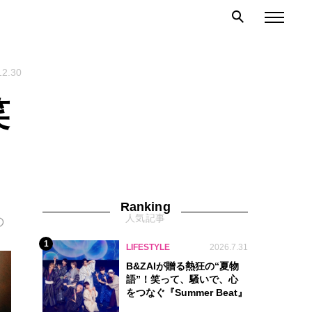
12.30
笑
Ranking
人気記事
の
1
LIFESTYLE
2026.7.31
B&ZAIが贈る熱狂の“夏物
語”！笑って、騒いで、心
をつなぐ『Summer Beat』