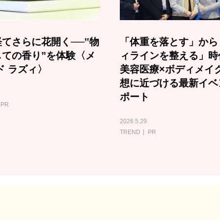
てさらに花開く──‟物
「体重を落とす」から
しての香り”を体験〈メ
ィラインを整える」時
ド ラズィ〉
美容医療×ボディメイ
想に近づける最新イベ
ポート
PR
2026.5.29
TREND
PR