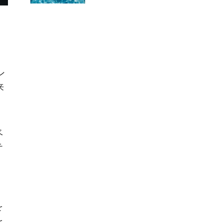
ン
来
ベ
テ
を
を