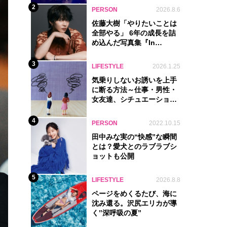
2
PERSON
2026.8.6
佐藤大樹「やりたいことは
全部やる」 6年の成長を詰
め込んだ写真集『In
Motion』に込めた覚悟
3
LIFESTYLE
2026.1.25
気乗りしないお誘いを上手
に断る方法～仕事・男性・
女友達、シチュエーション
別完全ガイド
4
PERSON
2022.10.15
田中みな実の“快感”な瞬間
とは？愛犬とのラブラブシ
ョットも公開
5
LIFESTYLE
2026.8.8
ページをめくるたび、海に
沈み還る。沢尻エリカが導
く‟深呼吸の夏”