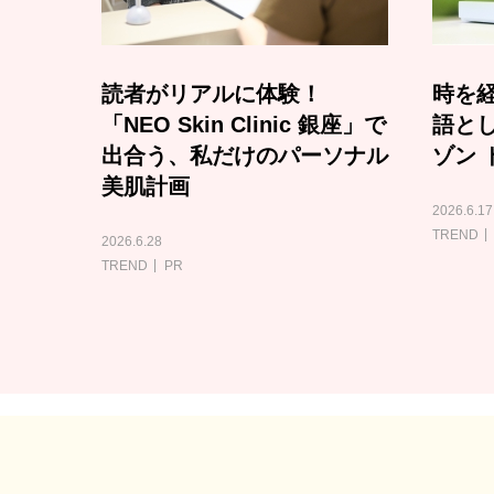
読者がリアルに体験！
時を経
「NEO Skin Clinic 銀座」で
語と
出合う、私だけのパーソナル
ゾン 
美肌計画
2026.6.17
TREND
2026.6.28
TREND
PR