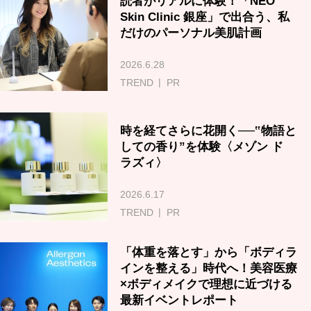
読者がリアルに体験！「NEO
Skin Clinic 銀座」で出合う、私
だけのパーソナル美肌計画
2026.6.28
TREND
PR
時を経てさらに花開く──‟物語と
しての香り”を体験〈メゾン ド
ラズィ〉
2026.6.17
TREND
PR
「体重を落とす」から「ボディラ
インを整える」時代へ！美容医療
×ボディメイクで理想に近づける
最新イベントレポート