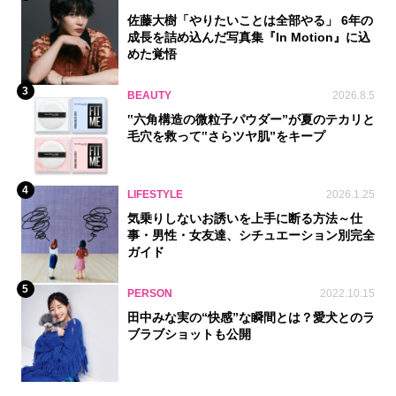
佐藤大樹「やりたいことは全部やる」 6年の
成長を詰め込んだ写真集『In Motion』に込
めた覚悟
3
BEAUTY
2026.8.5
‟六角構造の微粒子パウダー”が夏のテカリと
毛穴を救って‟さらツヤ肌”をキープ
4
LIFESTYLE
2026.1.25
気乗りしないお誘いを上手に断る方法～仕
事・男性・女友達、シチュエーション別完全
ガイド
5
PERSON
2022.10.15
田中みな実の“快感”な瞬間とは？愛犬とのラ
ブラブショットも公開