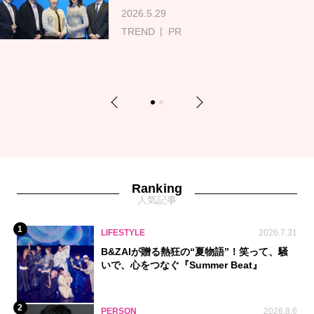
2026.5.29
TREND
PR
Previous
Next
1
2
Ranking
人気記事
1
LIFESTYLE
2026.7.31
B&ZAIが贈る熱狂の“夏物語”！笑って、騒
いで、心をつなぐ『Summer Beat』
2
PERSON
2026.8.6