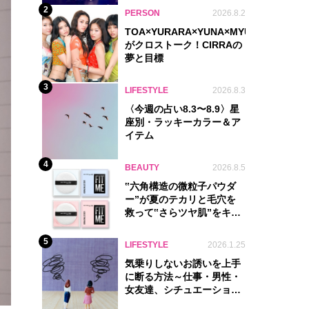
2
PERSON
2026.8.2
TOA×YURARA×YUNA×MYU.Y×MANON
がクロストーク！CIRRAの
夢と目標
3
LIFESTYLE
2026.8.3
〈今週の占い8.3〜8.9〉星
座別・ラッキーカラー＆ア
イテム
4
BEAUTY
2026.8.5
‟六角構造の微粒子パウダ
ー”が夏のテカリと毛穴を
救って‟さらツヤ肌”をキー
プ
5
LIFESTYLE
2026.1.25
気乗りしないお誘いを上手
に断る方法～仕事・男性・
女友達、シチュエーション
別完全ガイド