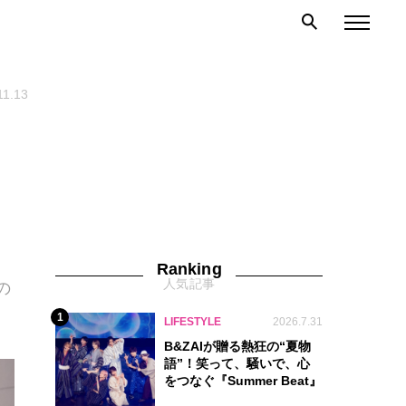
11.13
・
Ranking
人気記事
の
1
LIFESTYLE
2026.7.31
B&ZAIが贈る熱狂の“夏物
語”！笑って、騒いで、心
をつなぐ『Summer Beat』