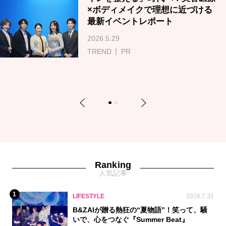
×ボディメイクで理想に近づける
最新イベントレポート
2026.5.29
TREND
PR
Previous
Next
1
2
Ranking
人気記事
1
LIFESTYLE
2026.7.31
B&ZAIが贈る熱狂の“夏物語”！笑って、騒
いで、心をつなぐ『Summer Beat』