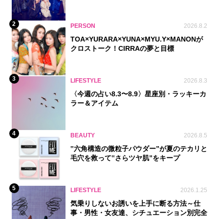
2
PERSON
2026.8.2
TOA×YURARA×YUNA×MYU.Y×MANONが
クロストーク！CIRRAの夢と目標
3
LIFESTYLE
2026.8.3
〈今週の占い8.3〜8.9〉星座別・ラッキーカ
ラー＆アイテム
4
BEAUTY
2026.8.5
‟六角構造の微粒子パウダー”が夏のテカリと
毛穴を救って‟さらツヤ肌”をキープ
5
LIFESTYLE
2026.1.25
気乗りしないお誘いを上手に断る方法～仕
事・男性・女友達、シチュエーション別完全