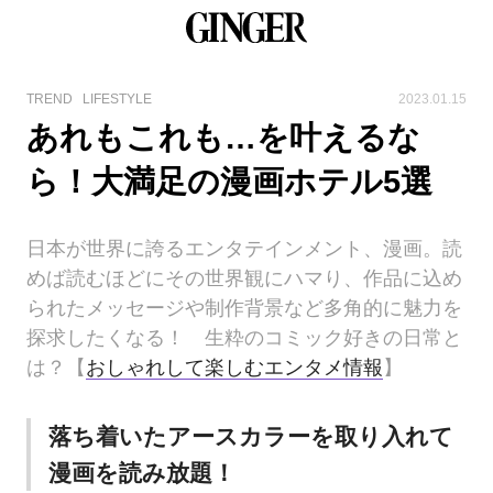
TREND
LIFESTYLE
2023.01.15
あれもこれも…を叶えるな
ら！大満足の漫画ホテル5選
日本が世界に誇るエンタテインメント、漫画。読
めば読むほどにその世界観にハマり、作品に込め
られたメッセージや制作背景など多角的に魅力を
探求したくなる！ 生粋のコミック好きの日常と
は？【
おしゃれして楽しむエンタメ情報
】
落ち着いたアースカラーを取り入れて
漫画を読み放題！