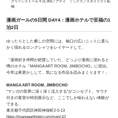
グリーンストール￥31,900／アナイ ソックス／スタイリスト私
物
漫画ガールの5日間 DAY4：漫画ホテルで至福の1
泊2日
ゆったりとした癒しの空間には、袖口の広いニットに柔ら
かく揺れるロングシャツをレイヤードして。
「漫画好き仲間が絶賛していた、どっぷり漫画に浸れると
噂のホテル『MANGA ART ROOM, JIMBOCHO』に宿泊。
今宵は夜更かしして、気になる作品を読みまくります！」
MANGA ART ROOM, JIMBOCHO
“マンガの世界に深く深く没入する”がコンセプト。サウナ
付きの客室や特別展示など、ここでしか味わえない体験が
できる。
東京都千代田区神田神保町2-5-13
https://mangaarthotel.com/marj/