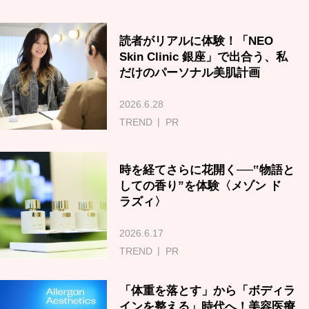
読者がリアルに体験！「NEO
Skin Clinic 銀座」で出合う、私
だけのパーソナル美肌計画
2026.6.28
TREND
PR
時を経てさらに花開く──‟物語と
しての香り”を体験〈メゾン ド
ラズィ〉
2026.6.17
TREND
PR
「体重を落とす」から「ボディラ
インを整える」時代へ！美容医療