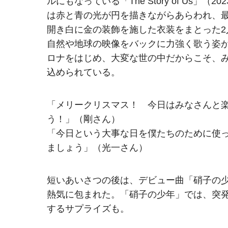
ルにもなっている「The Story of Us
は赤と青の光が円を描きながらあらわれ、最後に
開き白に金の装飾を施した衣装をまとった2人が
自然や地球の映像をバックに力強く歌う姿が印象
ロナをはじめ、大変な世の中だからこそ、
込められている。
「メリークリスマス！ 今日はみなさんと
う！」（剛さん）
「今日という大事な日を僕たちのために使
ましょう」（光一さん）
短いあいさつの後は、デビュー曲「硝子の
熱気に包まれた。「硝子の少年」では、突
するサプライズも。