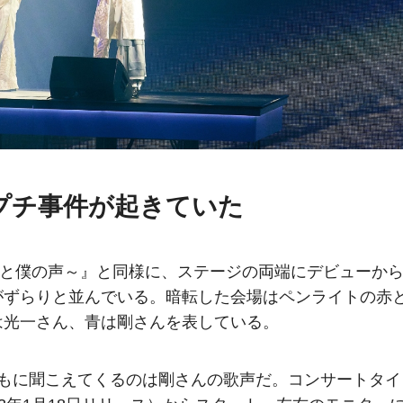
プチ事件が起きていた
4451～君と僕の声～』と同様に、ステージの両端にデビューか
がずらりと並んでいる。暗転した会場はペンライトの赤
は光一さん、青は剛さんを表している。
ともに聞こえてくるのは剛さんの歌声だ。コンサートタイ