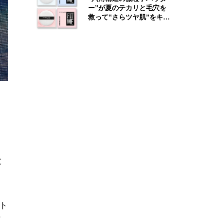
ー”が夏のテカリと毛穴を
救って‟さらツヤ肌”をキー
プ
ら
と
ト