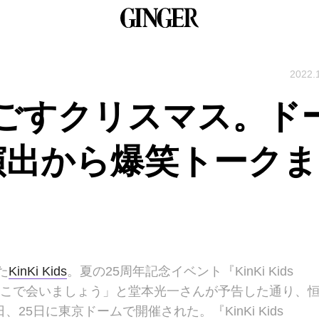
2022.
sと過ごすクリスマス。ド
演出から爆笑トークま
た
KinKi Kids
。夏の25周年記念イベント『KinKi Kids
たここで会いましょう」と堂本光一さんが予告した通り、
25日に東京ドームで開催された。『KinKi Kids