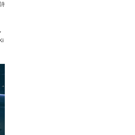
詩
ャ
i