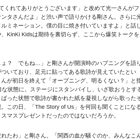
に使ってくれてありがとうございます」と改めて光一さんがフ
サンタさんだよ」と渋い声で語りかける剛さん。さらに
イルミネーション。僕の目に焼き付いていますよ」と話
inKi Kidsは期待を裏切らず、ここから爆笑トークを
しょ？ でもね…」と剛さんが開演時のハプニングを語
がついており、足元に貼ってある歌詩が見えていたとい
さんが初日を終えて「オープニング、明るくない？」と
暗な状態に。ステージにスタンバイし、いざ歌おうとす
くばった状態で歌詩が書かれた紙を凝視しながら歌った
日、「The Story of Us」を何回も聞くことにな
リスマスプレゼントだったのではないだろうか。
疲れたわ」と剛さん。「関西の血が騒ぐのか、みんなこ