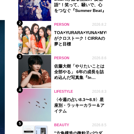
語”！笑って、騒いで、心
をつなぐ『Summer Beat』
2
PERSON
2026.8.2
TOA×YURARA×YUNA×MYU.Y×MANON
がクロストーク！CIRRAの
夢と目標
3
PERSON
2026.8.6
佐藤大樹「やりたいことは
全部やる」 6年の成長を詰
め込んだ写真集『In
Motion』に込めた覚悟
4
LIFESTYLE
2026.8.3
〈今週の占い8.3〜8.9〉星
座別・ラッキーカラー＆ア
イテム
5
BEAUTY
2026.8.5
‟六角構造の微粒子パウダ