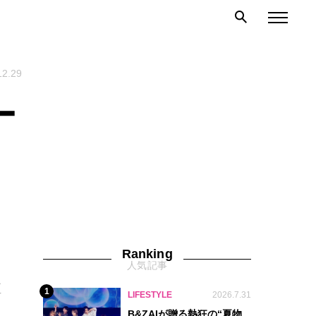
12.29
ー
Ranking
人気記事
恒
1
LIFESTYLE
2026.7.31
B&ZAIが贈る熱狂の“夏物