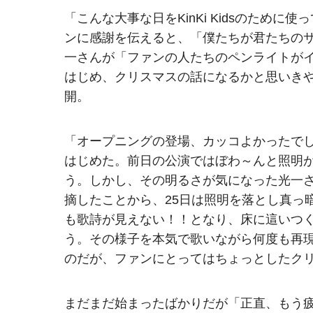
「こんな大事な日をKinKi Kidsのため
ンに感謝を伝えると、「僕たちが君たちの
一さんが「ファンの人たちのペンライトが
はじめ、クリスマスの話になるかと思いきや、K
開。
「オープニングの登場、カッコよかったで
はじめた。前日の公演ではぼわ～んと照明
う。しかし、その明るさが気になった光一
摘したことから、25日は照明を落とし真っ
も歌詩が見えない！！となり、床に這いつ
う。その様子を本気で歌いながら何度も再現。この
のだが、ファンにとってはちょっとしたク
まだまだ始まったばかりだが「正直、もう