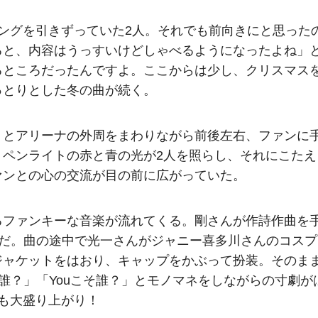
ングを引きずっていた2人。それでも前向きにと思った
ると、内容はうっすいけどしゃべるようになったよね」
るところだったんですよ。ここからは少し、クリスマス
っとりとした冬の曲が続く。
りとアリーナの外周をまわりながら前後左右、ファンに
。ペンライトの赤と青の光が2人を照らし、それにこたえ
ァンとの心の交流が目の前に広がっていた。
るファンキーな音楽が流れてくる。剛さんが作詩作曲を
YA」だ。曲の途中で光一さんがジャニー喜多川さんのコスプ
ジャケットをはおり、キャップをかぶって扮装。そのま
、「You、誰？」「Youこそ誰？」とモノマネをしながらの寸劇が
も大盛り上がり！