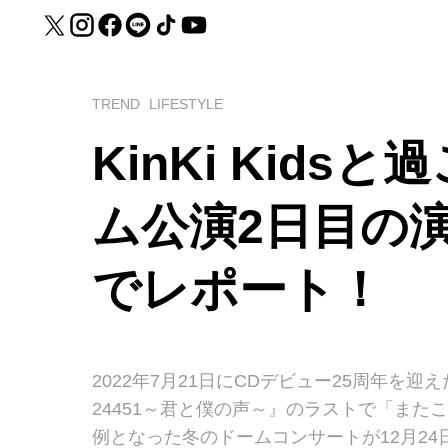
TREND
LIFESTYLE
KinKi Kid
ム公演2日目の
でレポート！
2022年7月21日にCDデビュー25周年を迎え
24451～君と僕の声～』のラストで「ま
例となった冬のドームコンサートが12月24日、