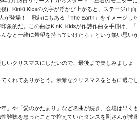
」（2023年1月18日リリース）からスタート。左右のモニター
KinKi Kidsの文字が浮かび上がると、ステージ正面
登場！ 歌詩にもある「The Earth」をイメージし
的だ。この曲はKinKi Kidsが作詩作曲を手掛け、「
みんなと一緒に希望を持っていけたら」という熱い思い
楽しいクリスマスにしたいので、最後まで楽しみましょ
ってくれてありがとう。素敵なクリスマスをともに過ご
少年」や「愛のかたまり」など名曲が続き、会場は早く
発性難聴を患ったことで控えていたダンスを剛さんが披