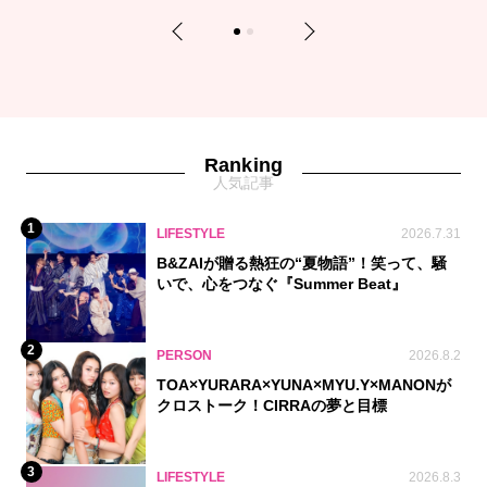
Previous
Next
1
2
Ranking
人気記事
1
LIFESTYLE
2026.7.31
B&ZAIが贈る熱狂の“夏物語”！笑って、騒
いで、心をつなぐ『Summer Beat』
2
PERSON
2026.8.2
TOA×YURARA×YUNA×MYU.Y×MANONが
クロストーク！CIRRAの夢と目標
3
LIFESTYLE
2026.8.3