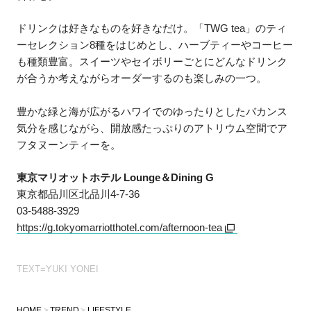
ドリンクは好きなものを好きなだけ。「TWG tea」のティ
ーセレクション8種をはじめとし、ハーブティーやコーヒー
も種類豊富。スイーツやセイボリーごとにどんなドリンク
が合うか考えながらオーダーするのも楽しみの一つ。
豊かな緑と海が広がるハワイでのゆったりとしたバカンス
気分を感じながら、開放感たっぷりのアトリウム空間でア
フタヌーンティーを。
東京マリオットホテル Lounge＆Dining G
東京都品川区北品川4-7-36
03-5488-3929
https://g.tokyomarriotthotel.com/afternoon-tea
TEXT=YUKI YONEI
HOME
TREND
LIFESTYLE