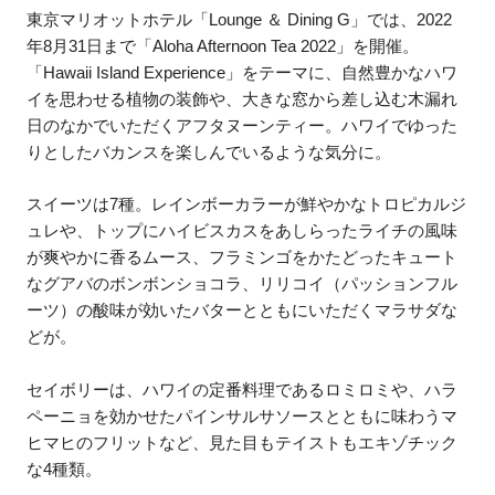
東京マリオットホテル「Lounge ＆ Dining G」では、2022
年8月31日まで「Aloha Afternoon Tea 2022」を開催。
「Hawaii Island Experience」をテーマに、自然豊かなハワ
イを思わせる植物の装飾や、大きな窓から差し込む木漏れ
日のなかでいただくアフタヌーンティー。ハワイでゆった
りとしたバカンスを楽しんでいるような気分に。
スイーツは7種。レインボーカラーが鮮やかなトロピカルジ
ュレや、トップにハイビスカスをあしらったライチの風味
が爽やかに香るムース、フラミンゴをかたどったキュート
なグアバのボンボンショコラ、リリコイ（パッションフル
ーツ）の酸味が効いたバターとともにいただくマラサダな
どが。
セイボリーは、ハワイの定番料理であるロミロミや、ハラ
ペーニョを効かせたパインサルサソースとともに味わうマ
ヒマヒのフリットなど、見た目もテイストもエキゾチック
な4種類。