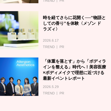
TREND
PR
時を経てさらに花開く──‟物語と
しての香り”を体験〈メゾン ド
ラズィ〉
2026.6.17
TREND
PR
「体重を落とす」から「ボディラ
インを整える」時代へ！美容医療
×ボディメイクで理想に近づける
最新イベントレポート
2026.5.29
TREND
PR