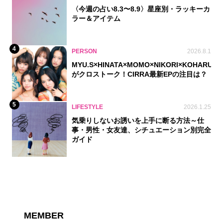
〈今週の占い8.3〜8.9〉星座別・ラッキーカ
ラー＆アイテム
4
PERSON
2026.8.1
MYU.S×HINATA×MOMO×NIKORI×KOHARU
がクロストーク！CIRRA最新EPの注目は？
5
LIFESTYLE
2026.1.25
気乗りしないお誘いを上手に断る方法～仕
事・男性・女友達、シチュエーション別完全
ガイド
MEMBER