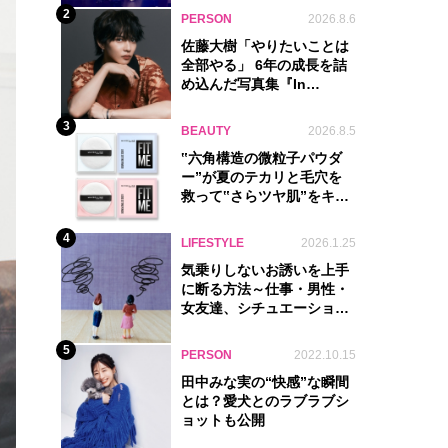
2
PERSON
2026.8.6
佐藤大樹「やりたいことは
全部やる」 6年の成長を詰
め込んだ写真集『In
Motion』に込めた覚悟
3
BEAUTY
2026.8.5
‟六角構造の微粒子パウダ
ー”が夏のテカリと毛穴を
救って‟さらツヤ肌”をキー
プ
4
LIFESTYLE
2026.1.25
気乗りしないお誘いを上手
に断る方法～仕事・男性・
女友達、シチュエーション
別完全ガイド
5
PERSON
2022.10.15
田中みな実の“快感”な瞬間
とは？愛犬とのラブラブシ
ョットも公開