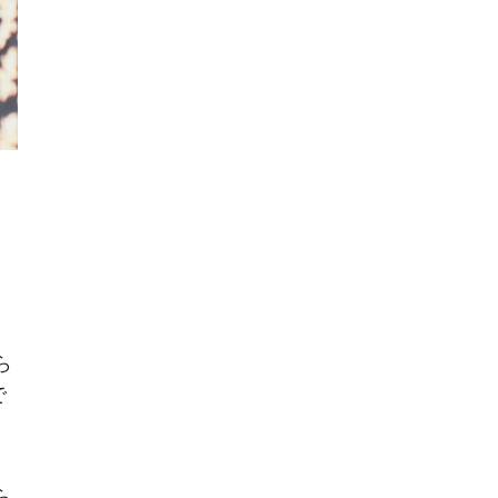
ら
で
ら