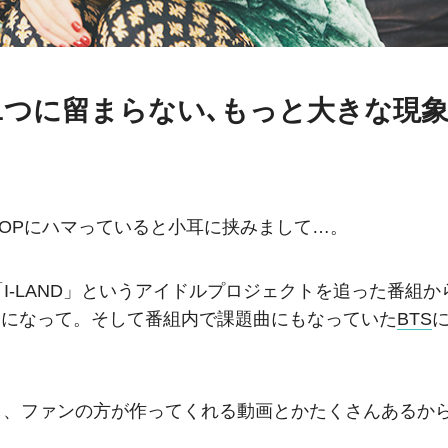
の1つに留まらない､もっと大きな現
OPにハマっていると小耳に挟みまして…。
-LAND」というアイドルプロジェクトを追った番組か
夢中になって。そして番組内で課題曲にもなっていた
BTS
し、ファンの方が作ってくれる動画とかたくさんあるか