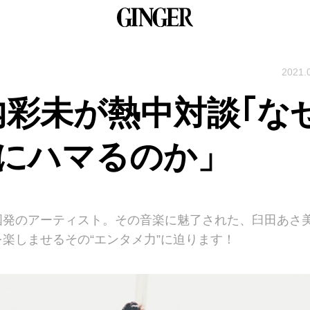
2021.
内彩未が熱中対談｢な
Pにハマるのか」
国発のアーティスト。その音楽に魅了された、臼田あさ
楽しませるその“エンタメ力”に迫ります！