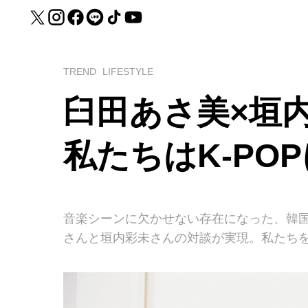
TREND
LIFESTYLE
臼田あさ美×垣
私たちはK-PO
音楽シーンに欠かせない存在になった、韓
さんと垣内彩未さんの対談が実現。私たちを