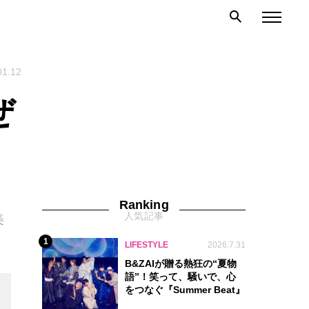
01.12
ぜ
Ranking
人気記事
美
1
LIFESTYLE
2026.7.31
B&ZAIが贈る熱狂の“夏物
語”！笑って、騒いで、心
をつなぐ『Summer Beat』