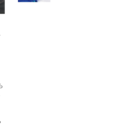
象
ら
に
ら