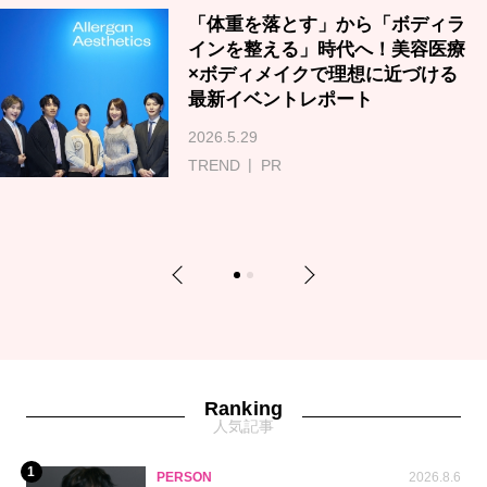
「体重を落とす」から「ボディラ
インを整える」時代へ！美容医療
×ボディメイクで理想に近づける
最新イベントレポート
2026.5.29
TREND
PR
Previous
Next
1
2
Ranking
人気記事
1
PERSON
2026.8.6