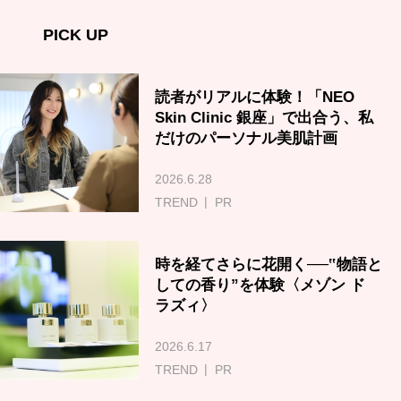
PICK UP
読者がリアルに体験！「NEO
Skin Clinic 銀座」で出合う、私
だけのパーソナル美肌計画
2026.6.28
TREND
PR
時を経てさらに花開く──‟物語と
しての香り”を体験〈メゾン ド
ラズィ〉
2026.6.17
TREND
PR