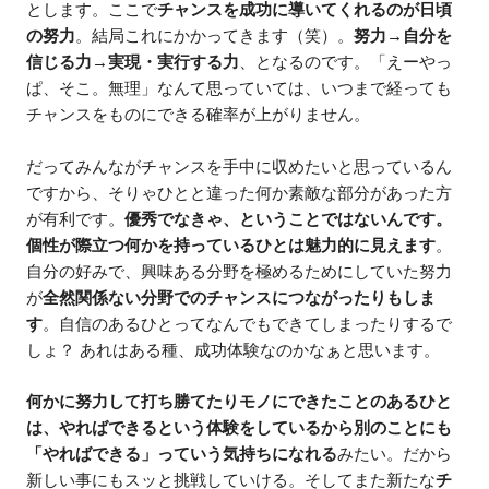
とします。ここで
チャンスを成功に導いてくれるのが日頃
の努力
。結局これにかかってきます（笑）。
努力→自分を
信じる力→実現・実行する力
、となるのです。「えーやっ
ぱ、そこ。無理」なんて思っていては、いつまで経っても
チャンスをものにできる確率が上がりません。
だってみんながチャンスを手中に収めたいと思っているん
ですから、そりゃひとと違った何か素敵な部分があった方
が有利です。
優秀でなきゃ、ということではないんです。
個性が際立つ何かを持っているひとは魅力的に見えます
。
自分の好みで、興味ある分野を極めるためにしていた努力
が
全然関係ない分野でのチャンスにつながったりもしま
す
。自信のあるひとってなんでもできてしまったりするで
しょ？ あれはある種、成功体験なのかなぁと思います。
何かに努力して打ち勝てたりモノにできたことのあるひと
は、やればできるという体験をしているから別のことにも
「やればできる」っていう気持ちになれる
みたい。だから
新しい事にもスッと挑戦していける。そしてまた新たな
チ