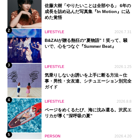
佐藤大樹「やりたいことは全部やる」 6年の
成長を詰め込んだ写真集『In Motion』に込
めた覚悟
2
LIFESTYLE
2026.7.31
B&ZAIが贈る熱狂の“夏物語”！笑って、騒
いで、心をつなぐ『Summer Beat』
3
LIFESTYLE
2026.1.25
気乗りしないお誘いを上手に断る方法～仕
事・男性・女友達、シチュエーション別完全
ガイド
4
LIFESTYLE
2026.8.8
ページをめくるたび、海に沈み還る。沢尻エ
リカが導く‟深呼吸の夏”
5
PERSON
2026.4.20