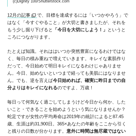
(c)Dignity 100/Shutterstock.com
12月の記事
で、目標を達成するには「いつかやろう」で
はなく「今すぐやること」が大切と書きましたが、それを
もう少し掘り下げると
「今日を大切にしよう！」
というと
ころにつながります。
たとえば知識。それははいつか突然豊富になるわけではな
く、毎日の積み重ねで増えていきます。キレイな素肌作り
だって、今日始めて明日キレイになるわけじゃありませ
ん。今日、始めないといつまで経っても美肌にはなりませ
ん。でも、逆を言えば
今日始めれば、確実に昨日までの自
分よりはキレイになれる
のですよ、万歳！
毎日って何気なく過ごしてしまうけど今日から何か、した
いこと・できることを始めようという気になりませんか？
蛇足ですが女性の平均寿命は2019年の統計によると87.45
歳、生涯は約31,900日。365×あなたの年齢をここから引く
と残りの日数が分かります。
意外に時間は無尽蔵ではない