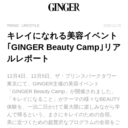
TREND
LIFESTYLE
2020.12.25
キレイになれる美容イベント
｢GINGER Beauty Camp｣リア
ルレポート
12月4日、12月5日、ザ・プリンスパークタワー
東京にて、GINGER主催の美容イベント
「GINGER Beauty Camp」が開催されました。
「キレイになること」がテーマの様々なBEAUTY
体験を、一泊二日かけて最大限に楽しみながら学
んで帰るという、まさにキレイのための合宿。
美に近づくための超贅沢なプログラムの全容をご