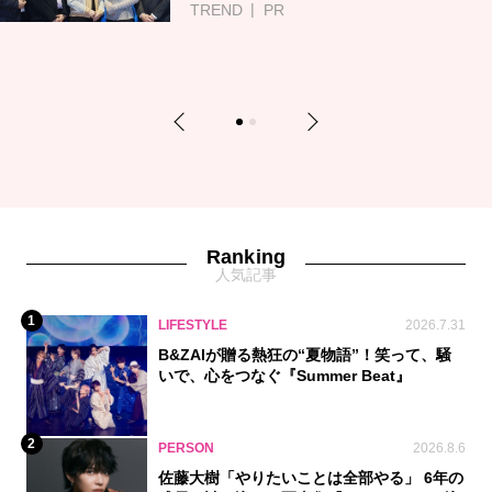
TREND
PR
Previous
Next
1
2
Ranking
人気記事
1
LIFESTYLE
2026.7.31
B&ZAIが贈る熱狂の“夏物語”！笑って、騒
いで、心をつなぐ『Summer Beat』
2
PERSON
2026.8.6
佐藤大樹「やりたいことは全部やる」 6年の