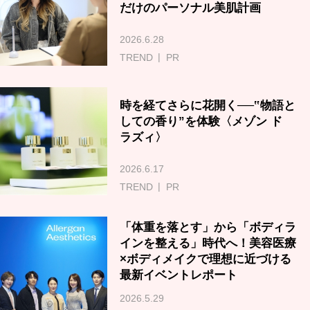
だけのパーソナル美肌計画
2026.6.28
TREND
PR
時を経てさらに花開く──‟物語と
しての香り”を体験〈メゾン ド
ラズィ〉
2026.6.17
TREND
PR
「体重を落とす」から「ボディラ
インを整える」時代へ！美容医療
×ボディメイクで理想に近づける
最新イベントレポート
2026.5.29