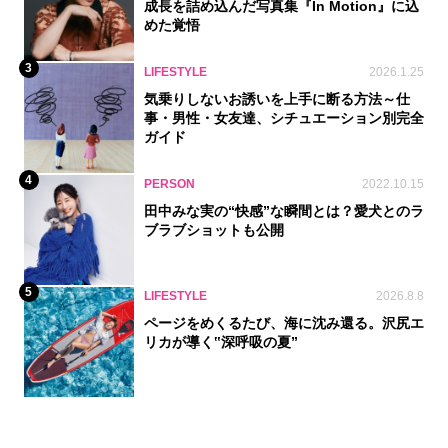
成長を詰め込んだ写真集『In Motion』に込
めた覚悟
3
LIFESTYLE
2026.1.25
気乗りしないお誘いを上手に断る方法～仕
事・男性・女友達、シチュエーション別完全
ガイド
4
PERSON
2022.10.15
田中みな実の“快感”な瞬間とは？愛犬とのラ
ブラブショットも公開
5
LIFESTYLE
2026.8.8
ページをめくるたび、海に沈み還る。沢尻エ
リカが導く‟深呼吸の夏”