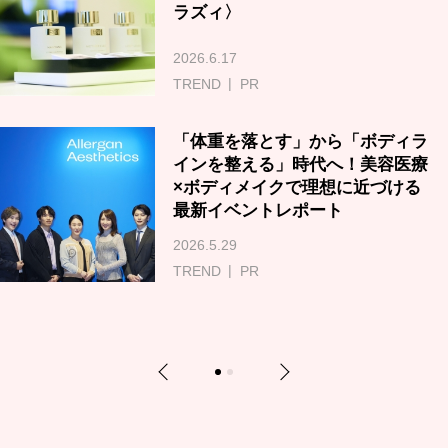
ラズィ〉
2026.6.17
TREND
PR
「体重を落とす」から「ボディラ
インを整える」時代へ！美容医療
×ボディメイクで理想に近づける
最新イベントレポート
2026.5.29
TREND
PR
Previous
Next
1
2