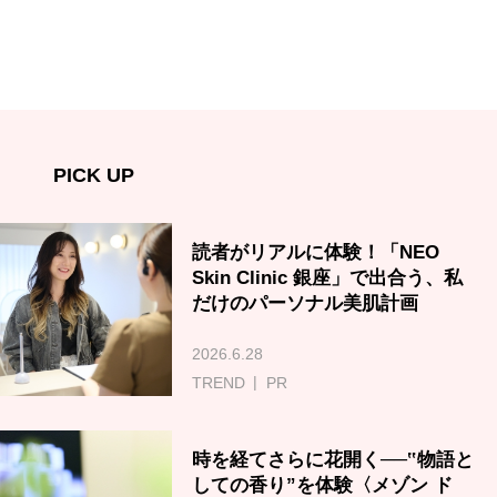
PICK UP
読者がリアルに体験！「NEO
Skin Clinic 銀座」で出合う、私
だけのパーソナル美肌計画
2026.6.28
TREND
PR
時を経てさらに花開く──‟物語と
しての香り”を体験〈メゾン ド