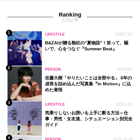
Ranking
人気記事
1
LIFESTYLE
2026.7.31
B&ZAIが贈る熱狂の“夏物語”！笑って、騒
いで、心をつなぐ『Summer Beat』
2
PERSON
2026.8.6
佐藤大樹「やりたいことは全部やる」 6年の
成長を詰め込んだ写真集『In Motion』に込
めた覚悟
3
LIFESTYLE
2026.1.25
気乗りしないお誘いを上手に断る方法～仕
事・男性・女友達、シチュエーション別完全
ガイド
4
PERSON
2022.10.15