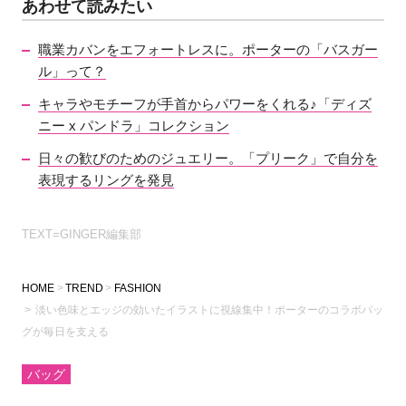
あわせて読みたい
職業カバンをエフォートレスに。ポーターの「バスガー
ル」って？
キャラやモチーフが手首からパワーをくれる♪「ディズ
ニー x パンドラ」コレクション
日々の歓びのためのジュエリー。「プリーク」で自分を
表現するリングを発見
TEXT=GINGER編集部
HOME
TREND
FASHION
淡い色味とエッジの効いたイラストに視線集中！ポーターのコラボバッ
グが毎日を支える
バッグ