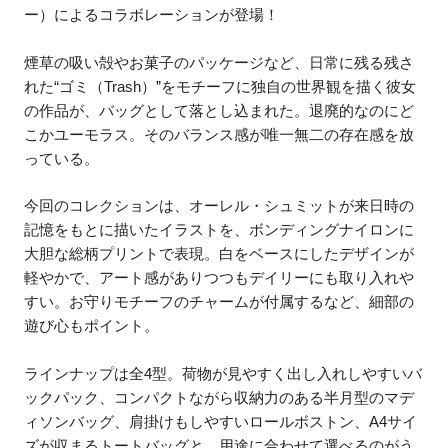
ー）によるコラボレーションが登場！
煙草の吸い殻やお菓子のパッケージなど、日常に残る残さ
れた“ゴミ（Trash）”をモチーフに独自の世界観を描く彼女
の作品が、バッグとして落とし込まれた。退廃的なのにど
こかユーモラス。そのバランス感が唯一無二の存在感を放
っている。
今回のコレクションは、オーレル・シュミットが来日時の
記憶をもとに描いたイラストを、ボンディングナイロンに
大胆な総柄プリントで表現。白をベースにしたデザインが
軽やかで、アート感がありつつもデイリーにも取り入れや
すい。お守りモチーフのチャームが付属するなど、細部の
遊び心もポイント。
ラインナップは全4型。荷物が見やすく出し入れしやすいバ
ックパック、コンパクトながら収納力のある半月型のマデ
ィソンバッグ、肩掛けもしやすいロールボストン、A4サイ
ズが収まるトートバッグと、用途に合わせて選べるのがう